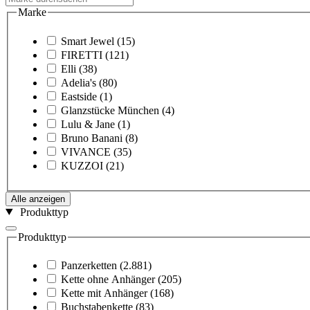
Marke
Smart Jewel
(15)
FIRETTI
(121)
Elli
(38)
Adelia's
(80)
Eastside
(1)
Glanzstücke München
(4)
Lulu & Jane
(1)
Bruno Banani
(8)
VIVANCE
(35)
KUZZOI
(21)
Alle anzeigen
Produkttyp
Produkttyp
Panzerketten
(2.881)
Kette ohne Anhänger
(205)
Kette mit Anhänger
(168)
Buchstabenkette
(83)