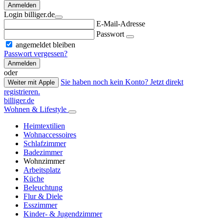
Anmelden
Login billiger.de
E-Mail-Adresse
Passwort
angemeldet bleiben
Passwort vergessen?
Anmelden
oder
Sie haben noch kein Konto? Jetzt direkt
Weiter mit Apple
registrieren.
billiger.de
Wohnen & Lifestyle
Heimtextilien
Wohnaccessoires
Schlafzimmer
Badezimmer
Wohnzimmer
Arbeitsplatz
Küche
Beleuchtung
Flur & Diele
Esszimmer
Kinder- & Jugendzimmer