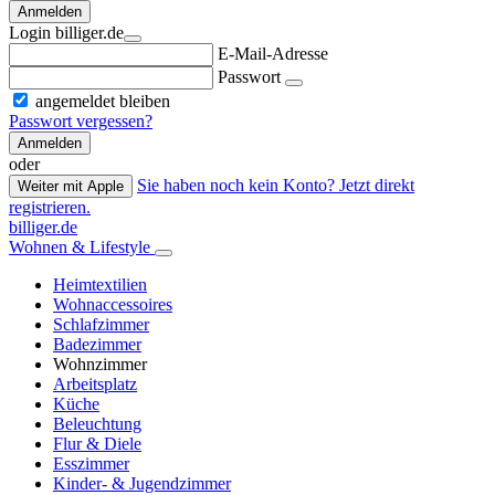
Anmelden
Login billiger.de
E-Mail-Adresse
Passwort
angemeldet bleiben
Passwort vergessen?
Anmelden
oder
Sie haben noch kein Konto? Jetzt direkt
Weiter mit Apple
registrieren.
billiger.de
Wohnen & Lifestyle
Heimtextilien
Wohnaccessoires
Schlafzimmer
Badezimmer
Wohnzimmer
Arbeitsplatz
Küche
Beleuchtung
Flur & Diele
Esszimmer
Kinder- & Jugendzimmer