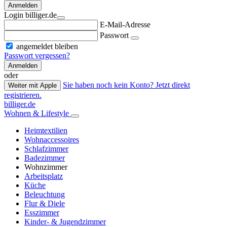
Anmelden
Login billiger.de
E-Mail-Adresse
Passwort
angemeldet bleiben
Passwort vergessen?
Anmelden
oder
Sie haben noch kein Konto? Jetzt direkt
Weiter mit Apple
registrieren.
billiger.de
Wohnen & Lifestyle
Heimtextilien
Wohnaccessoires
Schlafzimmer
Badezimmer
Wohnzimmer
Arbeitsplatz
Küche
Beleuchtung
Flur & Diele
Esszimmer
Kinder- & Jugendzimmer