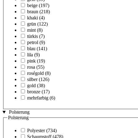
beige
(197)
braun
(218)
khaki
(4)
grün
(122)
mint
(8)
türkis
(7)
petrol
(9)
blau
(141)
lila
(9)
pink
(19)
rosa
(55)
roségold
(8)
silber
(126)
gold
(38)
bronze
(17)
mehrfarbig
(6)
Polsterung
Polsterung
Polyester
(734)
Schaumstoff
(478)