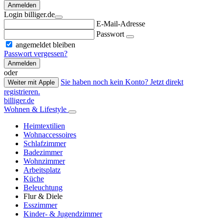
Anmelden
Login billiger.de
E-Mail-Adresse
Passwort
angemeldet bleiben
Passwort vergessen?
Anmelden
oder
Sie haben noch kein Konto? Jetzt direkt
Weiter mit Apple
registrieren.
billiger.de
Wohnen & Lifestyle
Heimtextilien
Wohnaccessoires
Schlafzimmer
Badezimmer
Wohnzimmer
Arbeitsplatz
Küche
Beleuchtung
Flur & Diele
Esszimmer
Kinder- & Jugendzimmer