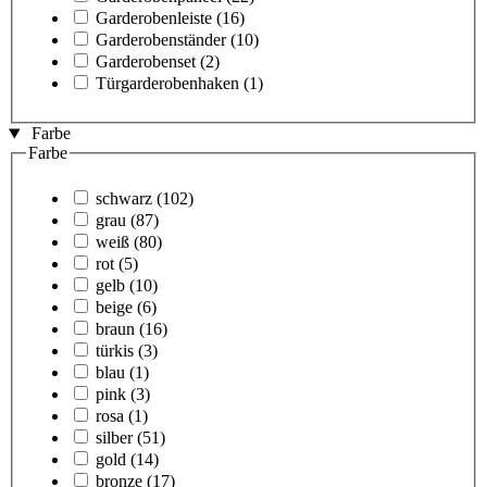
Garderobenleiste
(16)
Garderobenständer
(10)
Garderobenset
(2)
Türgarderobenhaken
(1)
Farbe
Farbe
schwarz
(102)
grau
(87)
weiß
(80)
rot
(5)
gelb
(10)
beige
(6)
braun
(16)
türkis
(3)
blau
(1)
pink
(3)
rosa
(1)
silber
(51)
gold
(14)
bronze
(17)