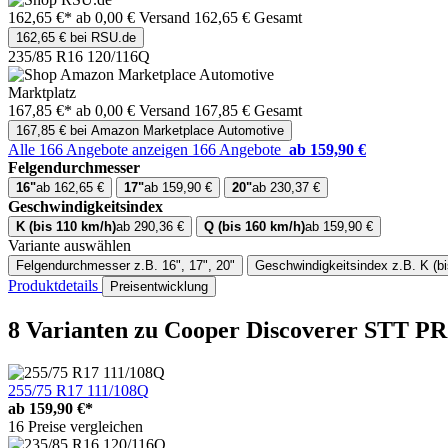
162,65 €*
ab 0,00 € Versand
162,65 € Gesamt
162,65 € bei RSU.de
235/85 R16 120/116Q
Marktplatz
167,85 €*
ab 0,00 € Versand
167,85 € Gesamt
167,85 € bei Amazon Marketplace Automotive
Alle 166 Angebote anzeigen
166 Angebote
ab 159,90 €
Felgendurchmesser
16"
ab 162,65 €
17"
ab 159,90 €
20"
ab 230,37 €
Geschwindigkeitsindex
K (bis 110 km/h)
ab 290,36 €
Q (bis 160 km/h)
ab 159,90 €
Variante auswählen
Felgendurchmesser
z.B. 16", 17", 20"
Geschwindigkeitsindex
z.B. K (b
Produktdetails
Preisentwicklung
8 Varianten
zu Cooper Discoverer STT P
255/75 R17 111/108Q
ab
159,90 €*
16 Preise vergleichen