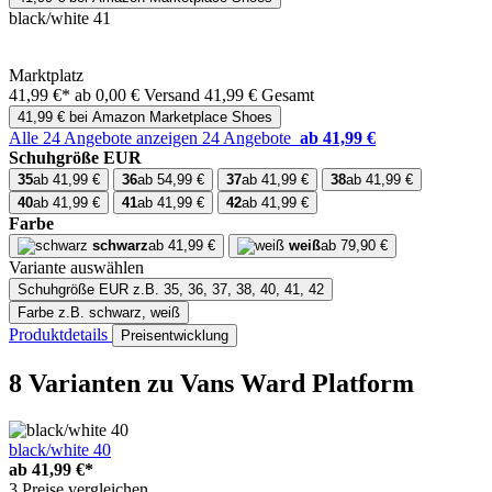
black/white 41
Marktplatz
41,99 €*
ab 0,00 € Versand
41,99 € Gesamt
41,99 € bei Amazon Marketplace Shoes
Alle 24 Angebote anzeigen
24 Angebote
ab 41,99 €
Schuhgröße EUR
35
ab 41,99 €
36
ab 54,99 €
37
ab 41,99 €
38
ab 41,99 €
40
ab 41,99 €
41
ab 41,99 €
42
ab 41,99 €
Farbe
schwarz
ab 41,99 €
weiß
ab 79,90 €
Variante auswählen
Schuhgröße EUR
z.B. 35, 36, 37, 38, 40, 41, 42
Farbe
z.B. schwarz, weiß
Produktdetails
Preisentwicklung
8 Varianten
zu Vans Ward Platform
black/white 40
ab
41,99 €*
3 Preise vergleichen