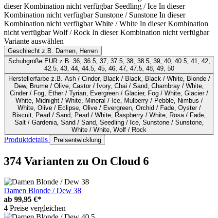
dieser Kombination nicht verfügbar
Seedling / Ice
In dieser
Kombination nicht verfügbar
Sunstone / Sunstone
In dieser
Kombination nicht verfügbar
White / White
In dieser Kombination
nicht verfügbar
Wolf / Rock
In dieser Kombination nicht verfügbar
Variante auswählen
Geschlecht
z.B. Damen, Herren
Schuhgröße EUR
z.B. 36, 36.5, 37, 37.5, 38, 38.5, 39, 40, 40.5, 41, 42,
42.5, 43, 44, 44.5, 45, 46, 47, 47.5, 48, 49, 50
Herstellerfarbe
z.B. Ash / Cinder, Black / Black, Black / White, Blonde /
Dew, Brume / Olive, Castor / Ivory, Chai / Sand, Chambray / White,
Cinder / Fog, Ether / Tyrian, Evergreen / Glacier, Fog / White, Glacier /
White, Midnight / White, Mineral / Ice, Mulberry / Pebble, Nimbus /
White, Olive / Eclipse, Olive / Evergreen, Orchid / Fade, Oyster /
Biscuit, Pearl / Sand, Pearl / White, Raspberry / White, Rosa / Fade,
Salt / Gardenia, Sand / Sand, Seedling / Ice, Sunstone / Sunstone,
White / White, Wolf / Rock
Produktdetails
Preisentwicklung
374 Varianten
zu On Cloud 6
Damen Blonde / Dew 38
ab
99,95 €*
4 Preise vergleichen