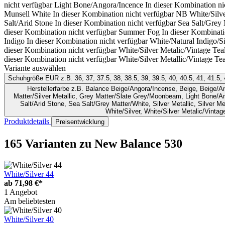
nicht verfügbar
Light Bone/Angora/Incence
In dieser Kombination ni
Munsell White
In dieser Kombination nicht verfügbar
NB White/Silve
Salt/Arid Stone
In dieser Kombination nicht verfügbar
Sea Salt/Grey 
dieser Kombination nicht verfügbar
Summer Fog
In dieser Kombinati
Indigo
In dieser Kombination nicht verfügbar
White/Natural Indigo/Si
dieser Kombination nicht verfügbar
White/Silver Metalic/Vintage Tea
dieser Kombination nicht verfügbar
White/Silver Metallic/Vintage Tea
Variante auswählen
Schuhgröße EUR
z.B. 36, 37, 37.5, 38, 38.5, 39, 39.5, 40, 40.5, 41, 41.5, 
Herstellerfarbe
z.B. Balance Beige/Angora/Incense, Beige, Beige/Angora/Incense, Black, Black/Black Metallic/Plum Brown, Black/Magnet/Silver Metallic, Grey Matter, Grey Matter/Harbor Grey/Silver Metallic, Grey
Matter/Silver Metallic, Grey Matter/Slate Grey/Moonbeam, Light Bone/
Salt/Arid Stone, Sea Salt/Grey Matter/White, Silver Metallic, Silver 
White/Silver, White/Silver Metalic/Vintag
Produktdetails
Preisentwicklung
165 Varianten
zu New Balance 530
White/Silver 44
ab
71,98 €*
1 Angebot
Am beliebtesten
White/Silver 40