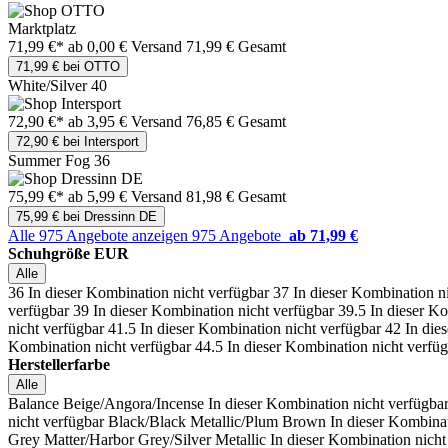
Marktplatz
71,99 €*
ab 0,00 € Versand
71,99 € Gesamt
71,99 € bei OTTO
White/Silver 40
72,90 €*
ab 3,95 € Versand
76,85 € Gesamt
72,90 € bei Intersport
Summer Fog 36
75,99 €*
ab 5,99 € Versand
81,98 € Gesamt
75,99 € bei Dressinn DE
Alle 975 Angebote anzeigen
975 Angebote
ab 71,99 €
Schuhgröße EUR
Alle
36
In dieser Kombination nicht verfügbar
37
In dieser Kombination n
verfügbar
39
In dieser Kombination nicht verfügbar
39.5
In dieser K
nicht verfügbar
41.5
In dieser Kombination nicht verfügbar
42
In die
Kombination nicht verfügbar
44.5
In dieser Kombination nicht verfü
Herstellerfarbe
Alle
Balance Beige/Angora/Incense
In dieser Kombination nicht verfügba
nicht verfügbar
Black/Black Metallic/Plum Brown
In dieser Kombinat
Grey Matter/Harbor Grey/Silver Metallic
In dieser Kombination nicht