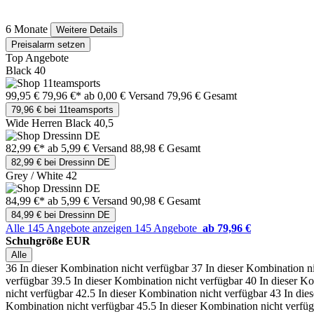
6 Monate
Weitere Details
Preisalarm setzen
Top Angebote
Black 40
99,95 €
79,96 €*
ab 0,00 € Versand
79,96 € Gesamt
79,96 € bei 11teamsports
Wide Herren Black 40,5
82,99 €*
ab 5,99 € Versand
88,98 € Gesamt
82,99 € bei Dressinn DE
Grey / White 42
84,99 €*
ab 5,99 € Versand
90,98 € Gesamt
84,99 € bei Dressinn DE
Alle 145 Angebote anzeigen
145 Angebote
ab 79,96 €
Schuhgröße EUR
Alle
36
In dieser Kombination nicht verfügbar
37
In dieser Kombination n
verfügbar
39.5
In dieser Kombination nicht verfügbar
40
In dieser K
nicht verfügbar
42.5
In dieser Kombination nicht verfügbar
43
In die
Kombination nicht verfügbar
45.5
In dieser Kombination nicht verfü