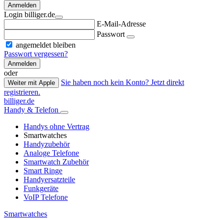
Anmelden
Login billiger.de
E-Mail-Adresse
Passwort
angemeldet bleiben
Passwort vergessen?
Anmelden
oder
Sie haben noch kein Konto? Jetzt direkt
Weiter mit Apple
registrieren.
billiger.de
Handy & Telefon
Handys ohne Vertrag
Smartwatches
Handyzubehör
Analoge Telefone
Smartwatch Zubehör
Smart Ringe
Handyersatzteile
Funkgeräte
VoIP Telefone
Smartwatches