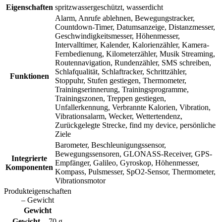
Eigenschaften
spritzwassergeschützt, wasserdicht
Alarm, Anrufe ablehnen, Bewegungstracker,
Countdown-Timer, Datumsanzeige, Distanzmesser,
Geschwindigkeitsmesser, Höhenmesser,
Intervalltimer, Kalender, Kalorienzähler, Kamera-
Fernbedienung, Kilometerzähler, Musik Streaming,
Routennavigation, Rundenzähler, SMS schreiben,
Schlafqualität, Schlaftracker, Schrittzähler,
Funktionen
Stoppuhr, Stufen gestiegen, Thermometer,
Trainingserinnerung, Trainingsprogramme,
Trainingszonen, Treppen gestiegen,
Unfallerkennung, Verbrannte Kalorien, Vibration,
Vibrationsalarm, Wecker, Wettertendenz,
Zurückgelegte Strecke, find my device, persönliche
Ziele
Barometer, Beschleunigungssensor,
Bewegungssensoren, GLONASS-Receiver, GPS-
Integrierte
Empfänger, Galileo, Gyroskop, Höhenmesser,
Komponenten
Kompass, Pulsmesser, SpO2-Sensor, Thermometer,
Vibrationsmotor
Produkteigenschaften
– Gewicht
Gewicht
Gewicht
70 g