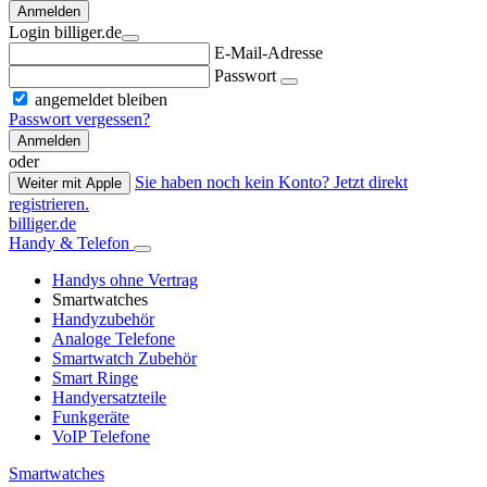
Anmelden
Login billiger.de
E-Mail-Adresse
Passwort
angemeldet bleiben
Passwort vergessen?
Anmelden
oder
Sie haben noch kein Konto? Jetzt direkt
Weiter mit Apple
registrieren.
billiger.de
Handy & Telefon
Handys ohne Vertrag
Smartwatches
Handyzubehör
Analoge Telefone
Smartwatch Zubehör
Smart Ringe
Handyersatzteile
Funkgeräte
VoIP Telefone
Smartwatches