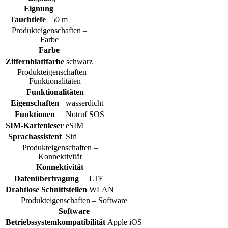
Eignung
Tauchtiefe
50 m
Produkteigenschaften –
Farbe
Farbe
Ziffernblattfarbe
schwarz
Produkteigenschaften –
Funktionalitäten
Funktionalitäten
Eigenschaften
wasserdicht
Funktionen
Notruf SOS
SIM-Kartenleser
eSIM
Sprachassistent
Siri
Produkteigenschaften –
Konnektivität
Konnektivität
Datenübertragung
LTE
Drahtlose Schnittstellen
WLAN
Produkteigenschaften – Software
Software
Betriebssystemkompatibilität
Apple iOS