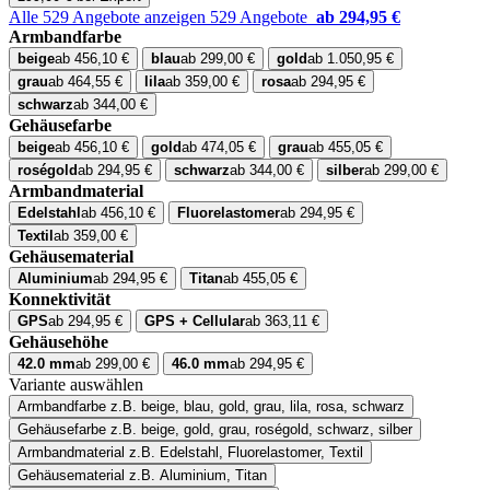
Alle 529 Angebote anzeigen
529 Angebote
ab 294,95 €
Armbandfarbe
beige
ab 456,10 €
blau
ab 299,00 €
gold
ab 1.050,95 €
grau
ab 464,55 €
lila
ab 359,00 €
rosa
ab 294,95 €
schwarz
ab 344,00 €
Gehäusefarbe
beige
ab 456,10 €
gold
ab 474,05 €
grau
ab 455,05 €
roségold
ab 294,95 €
schwarz
ab 344,00 €
silber
ab 299,00 €
Armbandmaterial
Edelstahl
ab 456,10 €
Fluorelastomer
ab 294,95 €
Textil
ab 359,00 €
Gehäusematerial
Aluminium
ab 294,95 €
Titan
ab 455,05 €
Konnektivität
GPS
ab 294,95 €
GPS + Cellular
ab 363,11 €
Gehäusehöhe
42.0 mm
ab 299,00 €
46.0 mm
ab 294,95 €
Variante auswählen
Armbandfarbe
z.B. beige, blau, gold, grau, lila, rosa, schwarz
Gehäusefarbe
z.B. beige, gold, grau, roségold, schwarz, silber
Armbandmaterial
z.B. Edelstahl, Fluorelastomer, Textil
Gehäusematerial
z.B. Aluminium, Titan