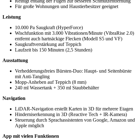
Reinigt entlang der Fugen zur besseren Schmutzentfernung
Für große Wohnungen und Haustierbesitzer geeignet
Leistung
10.000 Pa Saugkraft (HyperForce)
Wischfunktion mit 3.000 Vibrationen/Minute (VibraRise 2.0)
entfernt auch hartnäckige Flecken (Modell S5 und VF)
Saugkraftverstärkung auf Teppich
Laufzeit bis 150 Minuten (2,5 Stunden)
Ausstattung
Verhedderungsfreies Bürsten-Duo: Haupt- und Seitenbürste
mit Anti-Tangling
Mopp-Anheben auf Teppich (8 mm)
240 ml Wassertank + 350 ml Staubbehälter
Navigation
LiDAR-Navigation erstellt Karten in 3D für mehrere Etagen
Hinderniserkennung in 3D (Reactive Tech + IR-Kamera)
Steuerung durch Sprachassistenten von Google, Amazon und
Apple möglich
App mit vielen Funktionen