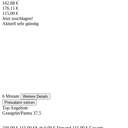
162,88 €
176,11 €
115,00 €
Jetzt zuschlagen!
Aktuell sehr günstig
6 Monate
Weitere Details
Preisalarm setzen
Top Angebote
Graugrün/Panna 37,5
230,00 €
115,00 €*
ab 0,00 € Versand
115,00 € Gesamt