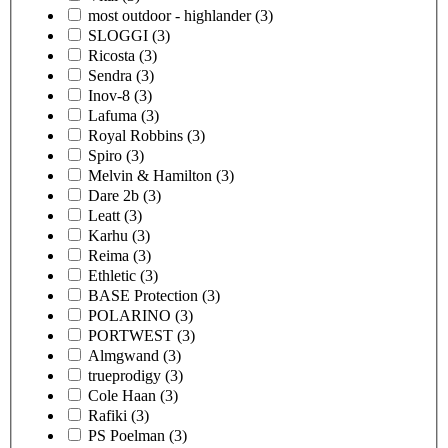
most outdoor - highlander
(3)
SLOGGI
(3)
Ricosta
(3)
Sendra
(3)
Inov-8
(3)
Lafuma
(3)
Royal Robbins
(3)
Spiro
(3)
Melvin & Hamilton
(3)
Dare 2b
(3)
Leatt
(3)
Karhu
(3)
Reima
(3)
Ethletic
(3)
BASE Protection
(3)
POLARINO
(3)
PORTWEST
(3)
Almgwand
(3)
trueprodigy
(3)
Cole Haan
(3)
Rafiki
(3)
PS Poelman
(3)