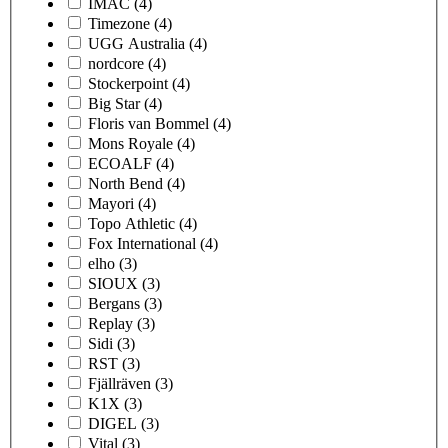
IMAC
(4)
Timezone
(4)
UGG Australia
(4)
nordcore
(4)
Stockerpoint
(4)
Big Star
(4)
Floris van Bommel
(4)
Mons Royale
(4)
ECOALF
(4)
North Bend
(4)
Mayori
(4)
Topo Athletic
(4)
Fox International
(4)
elho
(3)
SIOUX
(3)
Bergans
(3)
Replay
(3)
Sidi
(3)
RST
(3)
Fjällräven
(3)
K1X
(3)
DIGEL
(3)
Vital
(3)