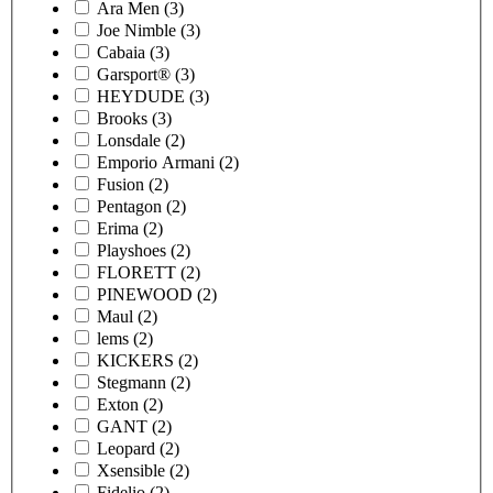
Ara Men
(3)
Joe Nimble
(3)
Cabaia
(3)
Garsport®
(3)
HEYDUDE
(3)
Brooks
(3)
Lonsdale
(2)
Emporio Armani
(2)
Fusion
(2)
Pentagon
(2)
Erima
(2)
Playshoes
(2)
FLORETT
(2)
PINEWOOD
(2)
Maul
(2)
lems
(2)
KICKERS
(2)
Stegmann
(2)
Exton
(2)
GANT
(2)
Leopard
(2)
Xsensible
(2)
Fidelio
(2)