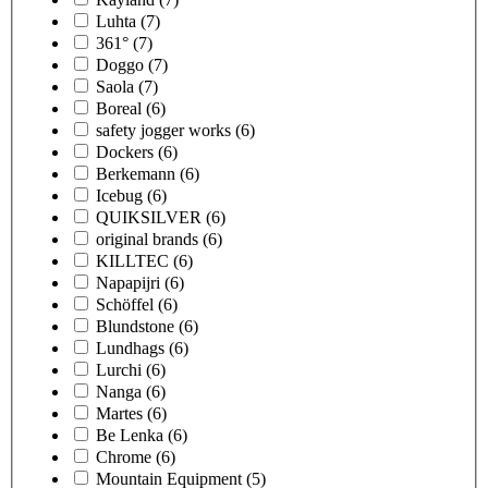
Luhta
(7)
361°
(7)
Doggo
(7)
Saola
(7)
Boreal
(6)
safety jogger works
(6)
Dockers
(6)
Berkemann
(6)
Icebug
(6)
QUIKSILVER
(6)
original brands
(6)
KILLTEC
(6)
Napapijri
(6)
Schöffel
(6)
Blundstone
(6)
Lundhags
(6)
Lurchi
(6)
Nanga
(6)
Martes
(6)
Be Lenka
(6)
Chrome
(6)
Mountain Equipment
(5)