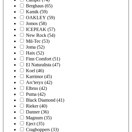
Berghaus
(65)
Kamik
(59)
OAKLEY
(59)
Jomos
(58)
ICEPEAK
(57)
New Rock
(54)
Mil-Tec
(53)
Joma
(52)
Haix
(52)
Finn Comfort
(51)
El Naturalista
(47)
Koel
(46)
Karrimor
(45)
Arc'teryx
(42)
Elbrus
(42)
Puma
(42)
Black Diamond
(41)
Rieker
(40)
Danner
(36)
Magnum
(35)
Eject
(35)
Craghoppers
(33)