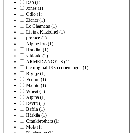
Rab
(1)
Jones
(1)
Odlo
(1)
Ziener
(1)
Le Chameau
(1)
Living Kitzbühel
(1)
prorace
(1)
Alpine Pro
(1)
Houdini
(1)
x bionic
(1)
ARMEDANGELS
(1)
the original 1936 copenhagen
(1)
Brynje
(1)
Venum
(1)
Manitu
(1)
Wheat
(1)
Alpina
(1)
RevIt!
(1)
Baffin
(1)
Härkila
(1)
Crankbrothers
(1)
Mols
(1)
Blackstone
(1)