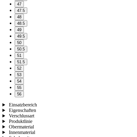
47
47.5
48
48.5
49
49.5
50
50.5
51
51.5
52
53
54
55
56
Einsatzbereich
Eigenschaften
Verschlussart
Produktlinie
Obermaterial
Innenmaterial