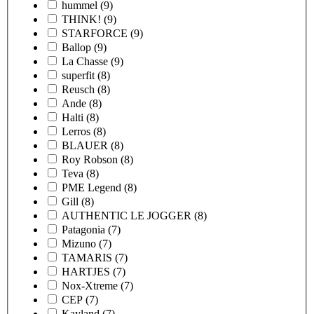
hummel
(9)
THINK!
(9)
STARFORCE
(9)
Ballop
(9)
La Chasse
(9)
superfit
(8)
Reusch
(8)
Ande
(8)
Halti
(8)
Lerros
(8)
BLAUER
(8)
Roy Robson
(8)
Teva
(8)
PME Legend
(8)
Gill
(8)
AUTHENTIC LE JOGGER
(8)
Patagonia
(7)
Mizuno
(7)
TAMARIS
(7)
HARTJES
(7)
Nox-Xtreme
(7)
CEP
(7)
Kayland
(7)