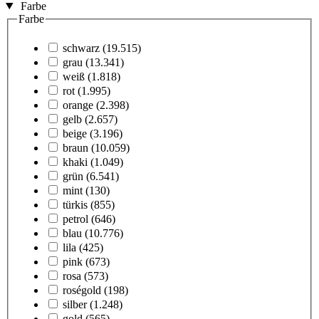
Farbe
Farbe
schwarz
(19.515)
grau
(13.341)
weiß
(1.818)
rot
(1.995)
orange
(2.398)
gelb
(2.657)
beige
(3.196)
braun
(10.059)
khaki
(1.049)
grün
(6.541)
mint
(130)
türkis
(855)
petrol
(646)
blau
(10.776)
lila
(425)
pink
(673)
rosa
(573)
roségold
(198)
silber
(1.248)
gold
(565)