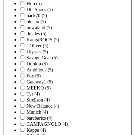
Hub
(5)
DC Shoes
(5)
back70
(5)
blusun
(5)
nowaland
(5)
dotales
(5)
KangaROOS
(5)
s.Oliver
(5)
Ulysses
(5)
Savage Gear
(5)
Dunlop
(5)
Ambitious
(5)
Fox
(5)
Gateway1
(5)
MEEKO
(5)
Tyr
(4)
Strellson
(4)
New Balance
(4)
Munich
(4)
barebarics
(4)
CAMPAGNOLO
(4)
Kappa
(4)