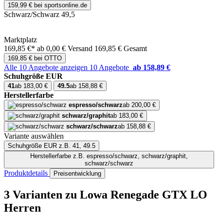
159,99 € bei sportsonline.de
Schwarz/Schwarz 49,5
Marktplatz
169,85 €*
ab 0,00 € Versand
169,85 € Gesamt
169,85 € bei OTTO
Alle 10 Angebote anzeigen
10 Angebote
ab 158,89 €
Schuhgröße EUR
41
ab 183,00 €
49.5
ab 158,88 €
Herstellerfarbe
espresso/schwarz
ab 200,00 €
schwarz/graphit
ab 183,00 €
schwarz/schwarz
ab 158,88 €
Variante auswählen
Schuhgröße EUR
z.B. 41, 49.5
Herstellerfarbe
z.B. espresso/schwarz, schwarz/graphit,
schwarz/schwarz
Produktdetails
Preisentwicklung
3 Varianten
zu Lowa Renegade GTX LO
Herren