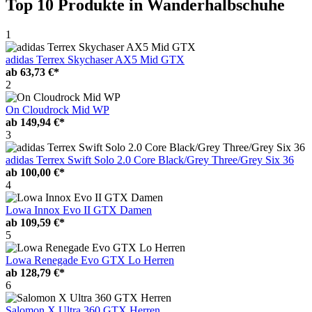
Top 10 Produkte
in Wanderhalbschuhe
1
adidas Terrex Skychaser AX5 Mid GTX
ab
63,73 €*
2
On Cloudrock Mid WP
ab
149,94 €*
3
adidas Terrex Swift Solo 2.0 Core Black/Grey Three/Grey Six 36
ab
100,00 €*
4
Lowa Innox Evo II GTX Damen
ab
109,59 €*
5
Lowa Renegade Evo GTX Lo Herren
ab
128,79 €*
6
Salomon X Ultra 360 GTX Herren