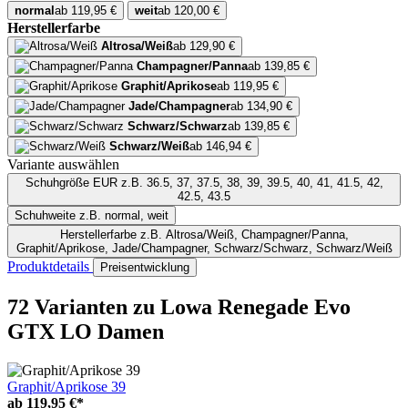
normal
ab 119,95 €
weit
ab 120,00 €
Herstellerfarbe
Altrosa/Weiß
ab 129,90 €
Champagner/Panna
ab 139,85 €
Graphit/Aprikose
ab 119,95 €
Jade/Champagner
ab 134,90 €
Schwarz/Schwarz
ab 139,85 €
Schwarz/Weiß
ab 146,94 €
Variante auswählen
Schuhgröße EUR
z.B. 36.5, 37, 37.5, 38, 39, 39.5, 40, 41, 41.5, 42,
42.5, 43.5
Schuhweite
z.B. normal, weit
Herstellerfarbe
z.B. Altrosa/Weiß, Champagner/Panna,
Graphit/Aprikose, Jade/Champagner, Schwarz/Schwarz, Schwarz/Weiß
Produktdetails
Preisentwicklung
72 Varianten
zu Lowa Renegade Evo
GTX LO Damen
Graphit/Aprikose 39
ab
119,95 €*