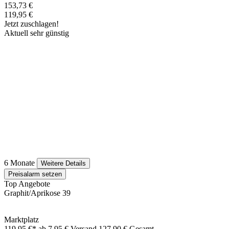
153,73 €
119,95 €
Jetzt zuschlagen!
Aktuell sehr günstig
6 Monate
Weitere Details
Preisalarm setzen
Top Angebote
Graphit/Aprikose 39
Marktplatz
119,95 €*
ab 7,95 € Versand
127,90 € Gesamt