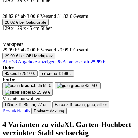
129 x 129 x 45 cm Silber
28,82 €*
ab 3,00 € Versand
31,82 € Gesamt
28,82 € bei Galaxus.de
129 x 129 x 45 cm Silber
Marktplatz
29,99 €*
ab 0,00 € Versand
29,99 € Gesamt
29,99 € bei OBI Marktplatz
Alle 38 Angebote anzeigen
38 Angebote
ab 25,99 €
Höhe
45 cm
ab 25,99 €
77 cm
ab 43,99 €
Farbe
braun
ab 35,99 €
grau
ab 43,99 €
silber
ab 25,99 €
Variante auswählen
Höhe
z.B. 45 cm, 77 cm
Farbe
z.B. braun, grau, silber
Produktdetails
Preisentwicklung
4 Varianten
zu vidaXL Garten-Hochbeet
verzinkter Stahl sechseckig