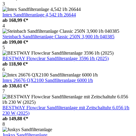
3
Intex Sandfilteranlage 4,542 l/h 26644
ab
168,99 €*
4
Steinbach Sandfilteranlage Classic 250N 3,900 l/h 040385
ab
199,00 €*
5
BESTWAY Flowclear Sandfilteranlage 3596 l/h (2025)
ab
118,90 €*
6
Intex 26676 QX2100 Sandfilteranlage 6000 l/h
ab
330,61 €*
7
BESTWAY Flowclear Sandfilteranlage mit Zeitschaltuhr 6.056 l/h
230 W (2025)
ab
149,88 €*
8
Juskys Sandfilteranlage