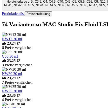
Herstellerfarbe
z.B. C3.5, C4, C4.5, C40, C45, C5, C5.5, C55, C8, N10, N11, N12, N18, N4, N4.5, N4.75, N5, N6, N6.5, NC10, NC12, NC13, NC15, NC16, NC17, NC18, NC20, NC25, NC27, NC30, NC35, NC37, NC38, NC40,
NC41, NC42, NC43.5, NC44, NC44.5, NC45, NC45.5, NC46, NC47, NC
Produktdetails
Preisentwicklung
74 Varianten
zu MAC Studio Fix Fluid LS
NW13 30 ml
ab
23,24 €*
6 Preise vergleichen
C55 30 ml
ab
23,25 €*
3 Preise vergleichen
NW30 30 ml
ab
23,29 €*
7 Preise vergleichen
NW35 30 ml
ab
23,36 €*
4 Preise vergleichen