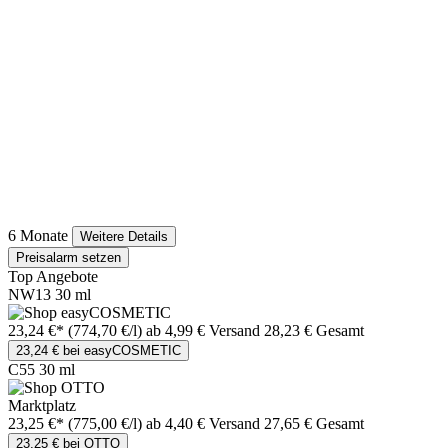
6 Monate
Weitere Details
Preisalarm setzen
Top Angebote
NW13 30 ml
23,24 €*
(774,70 €/l)
ab 4,99 € Versand
28,23 € Gesamt
23,24 € bei easyCOSMETIC
C55 30 ml
Marktplatz
23,25 €*
(775,00 €/l)
ab 4,40 € Versand
27,65 € Gesamt
23,25 € bei OTTO