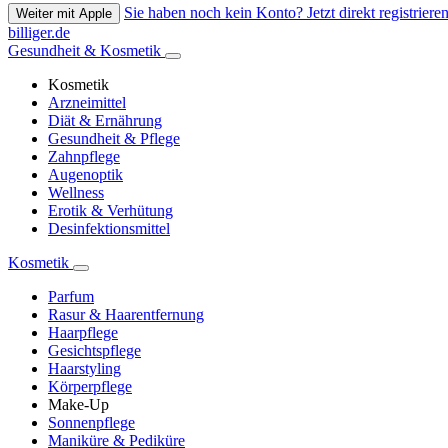
Sie haben noch kein Konto? Jetzt direkt registrieren
Weiter mit Apple
billiger.de
Gesundheit & Kosmetik
Kosmetik
Arzneimittel
Diät & Ernährung
Gesundheit & Pflege
Zahnpflege
Augenoptik
Wellness
Erotik & Verhütung
Desinfektionsmittel
Kosmetik
Parfum
Rasur & Haarentfernung
Haarpflege
Gesichtspflege
Haarstyling
Körperpflege
Make-Up
Sonnenpflege
Maniküre & Pediküre