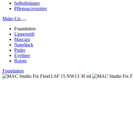
Selbstbräuner
Pflegeaccessoires
Make-Up
Foundation
Lippenstift
Mascara
Nagellack
Puder
Eyeliner
Rouge
Foundation