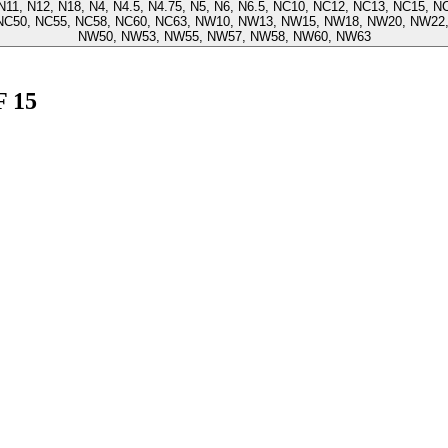
5, NC50, NC55, NC58, NC60, NC63, NW10, NW13, NW15, NW18, NW20, NW
NW50, NW53, NW55, NW57, NW58, NW60, NW63
F 15