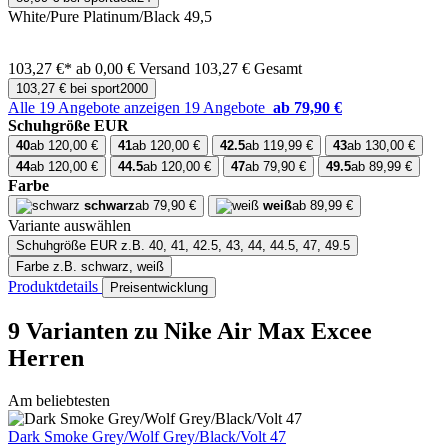
White/Pure Platinum/Black 49,5
103,27 €*
ab 0,00 € Versand
103,27 € Gesamt
103,27 € bei sport2000
Alle 19 Angebote anzeigen
19 Angebote
ab 79,90 €
Schuhgröße EUR
40
ab 120,00 €
41
ab 120,00 €
42.5
ab 119,99 €
43
ab 130,00 €
44
ab 120,00 €
44.5
ab 120,00 €
47
ab 79,90 €
49.5
ab 89,99 €
Farbe
schwarz
ab 79,90 €
weiß
ab 89,99 €
Variante auswählen
Schuhgröße EUR
z.B. 40, 41, 42.5, 43, 44, 44.5, 47, 49.5
Farbe
z.B. schwarz, weiß
Produktdetails
Preisentwicklung
9 Varianten
zu Nike Air Max Excee
Herren
Am beliebtesten
Dark Smoke Grey/Wolf Grey/Black/Volt 47