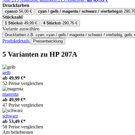
Druckfarben
cyan
ab 56,00 €
cyan / gelb / magenta / schwarz / vierfarbig
ab 290,7
Stückzahl
1 Stück
ab 49,99 €
4 Stück
ab 290,76 €
Variante auswählen
Druckfarben
z.B. cyan, cyan / gelb / magenta / schwarz / vierfarbig, gelb
Produktdetails
Preisentwicklung
5 Varianten
zu HP 207A
gelb
ab
49,99 €*
52 Preise vergleichen
magenta
ab
49,99 €*
47 Preise vergleichen
schwarz
ab
53,49 €*
58 Preise vergleichen
Am beliebtesten