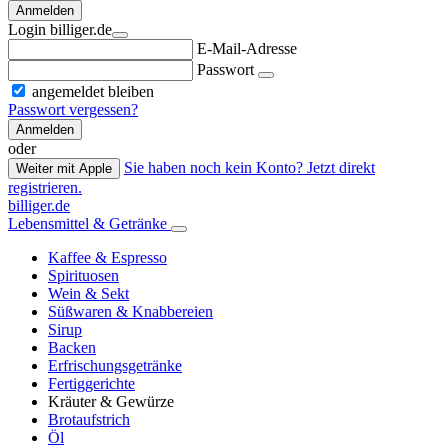
Anmelden
Login billiger.de
E-Mail-Adresse
Passwort
angemeldet bleiben
Passwort vergessen?
Anmelden
oder
Sie haben noch kein Konto? Jetzt direkt
Weiter mit Apple
registrieren.
billiger.de
Lebensmittel & Getränke
Kaffee & Espresso
Spirituosen
Wein & Sekt
Süßwaren & Knabbereien
Sirup
Backen
Erfrischungsgetränke
Fertiggerichte
Kräuter & Gewürze
Brotaufstrich
Öl