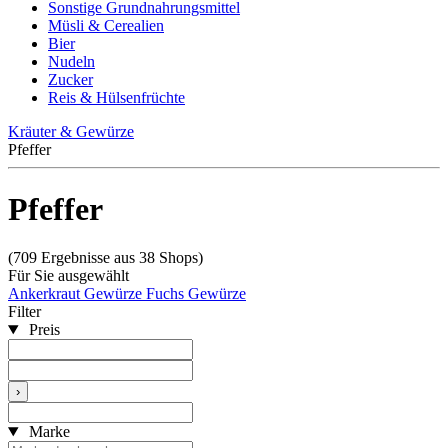
Sonstige Grundnahrungsmittel
Müsli & Cerealien
Bier
Nudeln
Zucker
Reis & Hülsenfrüchte
Kräuter & Gewürze
Pfeffer
Pfeffer
(709 Ergebnisse aus 38 Shops)
Für Sie ausgewählt
Ankerkraut Gewürze
Fuchs Gewürze
Filter
Preis
›
Marke