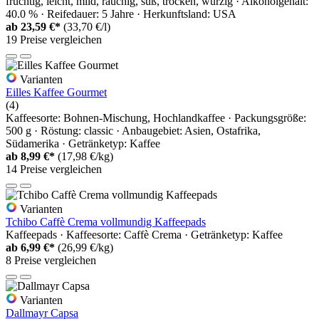
fruchtig, leicht, mild, rauchig, süß, trocken, würzig · Alkoholgehalt:
40.0 % · Reifedauer: 5 Jahre · Herkunftsland: USA
ab
23,59 €*
(33,70 €/l)
19 Preise vergleichen
Varianten
Eilles Kaffee Gourmet
(4)
Kaffeesorte: Bohnen-Mischung, Hochlandkaffee · Packungsgröße:
500 g · Röstung: classic · Anbaugebiet: Asien, Ostafrika,
Südamerika · Getränketyp: Kaffee
ab
8,99 €*
(17,98 €/kg)
14 Preise vergleichen
Varianten
Tchibo Caffè Crema vollmundig Kaffeepads
Kaffeepads · Kaffeesorte: Caffè Crema · Getränketyp: Kaffee
ab
6,99 €*
(26,99 €/kg)
8 Preise vergleichen
Varianten
Dallmayr Capsa