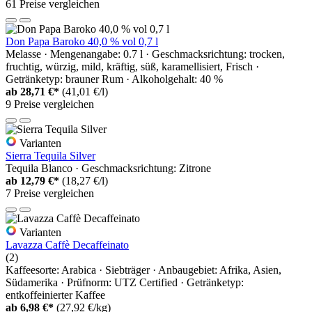
61 Preise vergleichen
Don Papa Baroko 40,0 % vol 0,7 l
Melasse · Mengenangabe: 0.7 l · Geschmacksrichtung: trocken,
fruchtig, würzig, mild, kräftig, süß, karamellisiert, Frisch ·
Getränketyp: brauner Rum · Alkoholgehalt: 40 %
ab
28,71 €*
(41,01 €/l)
9 Preise vergleichen
Varianten
Sierra Tequila Silver
Tequila Blanco · Geschmacksrichtung: Zitrone
ab
12,79 €*
(18,27 €/l)
7 Preise vergleichen
Varianten
Lavazza Caffè Decaffeinato
(2)
Kaffeesorte: Arabica · Siebträger · Anbaugebiet: Afrika, Asien,
Südamerika · Prüfnorm: UTZ Certified · Getränketyp:
entkoffeinierter Kaffee
ab
6,98 €*
(27,92 €/kg)