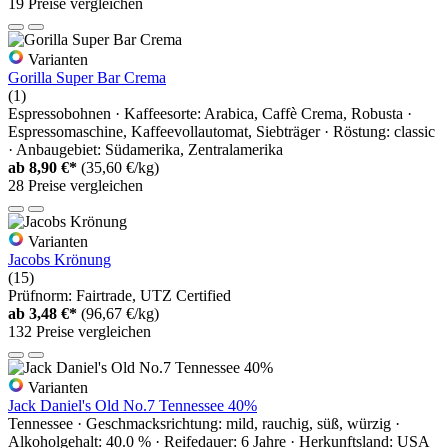
19 Preise vergleichen
Varianten
Gorilla Super Bar Crema
(1)
Espressobohnen · Kaffeesorte: Arabica, Caffè Crema, Robusta ·
Espressomaschine, Kaffeevollautomat, Siebträger · Röstung: classic
· Anbaugebiet: Südamerika, Zentralamerika
ab
8,90 €*
(35,60 €/kg)
28 Preise vergleichen
Varianten
Jacobs Krönung
(15)
Prüfnorm: Fairtrade, UTZ Certified
ab
3,48 €*
(96,67 €/kg)
132 Preise vergleichen
Varianten
Jack Daniel's Old No.7 Tennessee 40%
Tennessee · Geschmacksrichtung: mild, rauchig, süß, würzig ·
Alkoholgehalt: 40.0 % · Reifedauer: 6 Jahre · Herkunftsland: USA