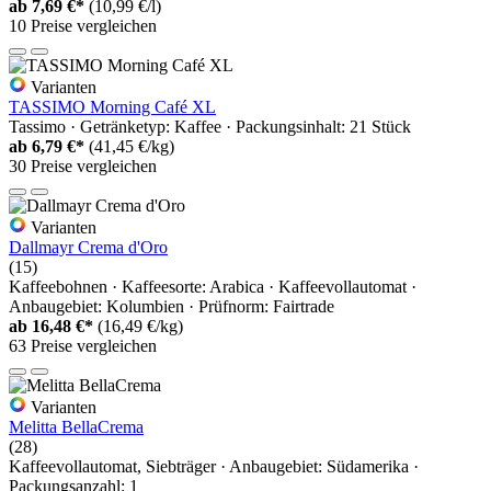
ab
7,69 €*
(10,99 €/l)
10 Preise vergleichen
Varianten
TASSIMO Morning Café XL
Tassimo · Getränketyp: Kaffee · Packungsinhalt: 21 Stück
ab
6,79 €*
(41,45 €/kg)
30 Preise vergleichen
Varianten
Dallmayr Crema d'Oro
(15)
Kaffeebohnen · Kaffeesorte: Arabica · Kaffeevollautomat ·
Anbaugebiet: Kolumbien · Prüfnorm: Fairtrade
ab
16,48 €*
(16,49 €/kg)
63 Preise vergleichen
Varianten
Melitta BellaCrema
(28)
Kaffeevollautomat, Siebträger · Anbaugebiet: Südamerika ·
Packungsanzahl: 1