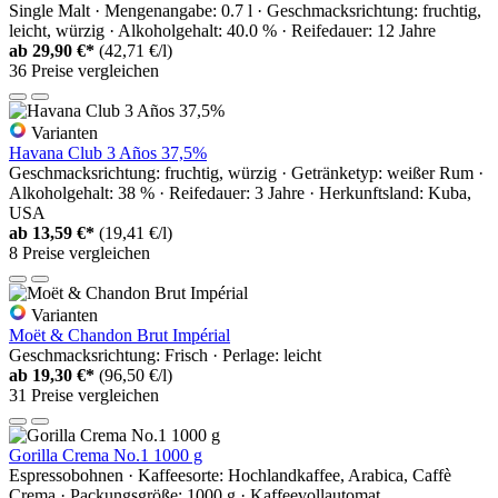
Single Malt · Mengenangabe: 0.7 l · Geschmacksrichtung: fruchtig,
leicht, würzig · Alkoholgehalt: 40.0 % · Reifedauer: 12 Jahre
ab
29,90 €*
(42,71 €/l)
36 Preise vergleichen
Varianten
Havana Club 3 Años 37,5%
Geschmacksrichtung: fruchtig, würzig · Getränketyp: weißer Rum ·
Alkoholgehalt: 38 % · Reifedauer: 3 Jahre · Herkunftsland: Kuba,
USA
ab
13,59 €*
(19,41 €/l)
8 Preise vergleichen
Varianten
Moët & Chandon Brut Impérial
Geschmacksrichtung: Frisch · Perlage: leicht
ab
19,30 €*
(96,50 €/l)
31 Preise vergleichen
Gorilla Crema No.1 1000 g
Espressobohnen · Kaffeesorte: Hochlandkaffee, Arabica, Caffè
Crema · Packungsgröße: 1000 g · Kaffeevollautomat,