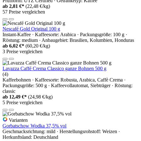
Prüfnorm: UTZ Certified · Getränketyp: Kaffee
ab
2,81 €*
(22,48 €/kg)
57 Preise vergleichen
Nescafé Gold Original 100 g
Instant-Kaffee · Kaffeesorte: Arabica · Packungsgröße: 100 g ·
Röstung: medium · Anbaugebiet: Brasilien, Kolumbien, Honduras
ab
6,02 €*
(60,20 €/kg)
3 Preise vergleichen
Lavazza Caffé Crema Classico ganze Bohnen 500 g
(4)
Kaffeebohnen · Kaffeesorte: Robusta, Arabica, Caffè Crema ·
Packungsgröße: 500 g · Kaffeevollautomat, Siebträger · Röstung:
classic
ab
12,49 €*
(24,98 €/kg)
5 Preise vergleichen
Varianten
Gorbatschow Wodka 37,5% vol
Geschmacksrichtung: mild · Herstellungsrohstoff: Weizen ·
Herkunftsland: Deutschland