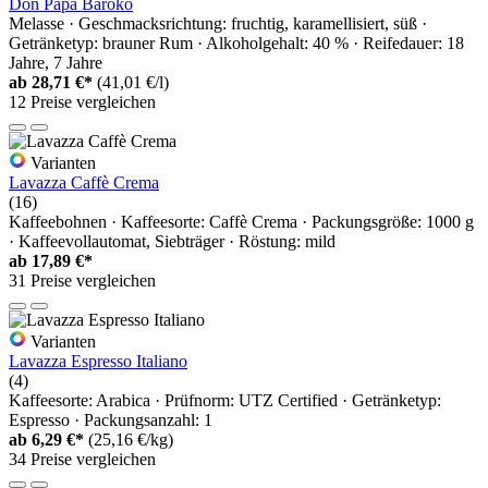
Don Papa Baroko
Melasse · Geschmacksrichtung: fruchtig, karamellisiert, süß ·
Getränketyp: brauner Rum · Alkoholgehalt: 40 % · Reifedauer: 18
Jahre, 7 Jahre
ab
28,71 €*
(41,01 €/l)
12 Preise vergleichen
Varianten
Lavazza Caffè Crema
(16)
Kaffeebohnen · Kaffeesorte: Caffè Crema · Packungsgröße: 1000 g
· Kaffeevollautomat, Siebträger · Röstung: mild
ab
17,89 €*
31 Preise vergleichen
Varianten
Lavazza Espresso Italiano
(4)
Kaffeesorte: Arabica · Prüfnorm: UTZ Certified · Getränketyp:
Espresso · Packungsanzahl: 1
ab
6,29 €*
(25,16 €/kg)
34 Preise vergleichen