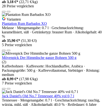
ab
3,18 €*
(22,71 €/kg)
28 Preise vergleichen
Varianten
Plantation Rum Barbados XO
Melasse · Mengenangabe: 0.7 l · Geschmacksrichtung:
karamellisiert, süß · Getränketyp: brauner Rum · Alkoholgehalt: 40
%
ab
35,90 €*
(51,30 €/l)
5 Preise vergleichen
Mövenpick Der Himmlische ganze Bohnen 500 g
(2)
Kaffeebohnen · Kaffeesorte: Hochlandkaffee, Arabica ·
Packungsgröße: 500 g · Kaffeevollautomat, Siebträger · Röstung:
medium
ab
8,99 €*
(17,98 €/kg)
7 Preise vergleichen
Jack Daniel's Old No.7 Tennessee 40% vol 0,7 l
Tennessee · Mengenangabe: 0.7 l · Geschmacksrichtung: rauchig,
würzig, mild, süß · Alkoholgehalt: 40.0 % · Reifedauer: 6 Jahre