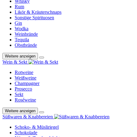
Whisky
Rum
Likör & Kräuterschnaps
Sonstige Spirituosen
Gin
Wodka
Weinbrände
Tequila
Obstbrände
Weitere anzeigen
Wein & Sekt
Rotweine
Weißweine
Champagner
Prosecco
Sekt
Roséweine
Weitere anzeigen
Süßwaren & Knabbereien
Schoko- & Müsliriegel
Schokolade