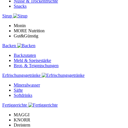
Nüsse & Trockenfrüchte
Snacks
Sirup
Monin
MORE Nutrition
Gut&Günstig
Backen
Backzutaten
Mehl & Speisestärke
Brot- & Teigmischungen
Erfrischungsgetränke
Mineralwasser
Säfte
Softdrinks
Fertiggerichte
MAGGI
KNORR
Dreistern