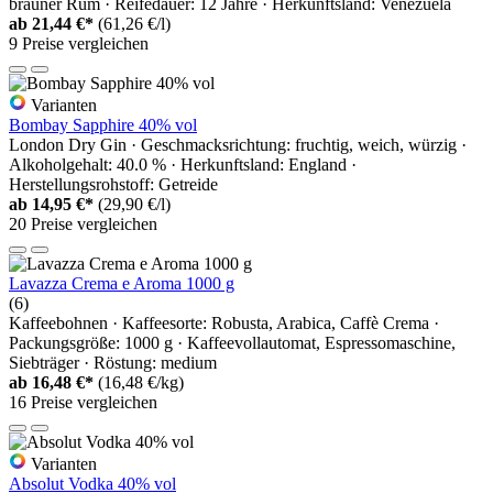
brauner Rum · Reifedauer: 12 Jahre · Herkunftsland: Venezuela
ab
21,44 €*
(61,26 €/l)
9 Preise vergleichen
Varianten
Bombay Sapphire 40% vol
London Dry Gin · Geschmacksrichtung: fruchtig, weich, würzig ·
Alkoholgehalt: 40.0 % · Herkunftsland: England ·
Herstellungsrohstoff: Getreide
ab
14,95 €*
(29,90 €/l)
20 Preise vergleichen
Lavazza Crema e Aroma 1000 g
(6)
Kaffeebohnen · Kaffeesorte: Robusta, Arabica, Caffè Crema ·
Packungsgröße: 1000 g · Kaffeevollautomat, Espressomaschine,
Siebträger · Röstung: medium
ab
16,48 €*
(16,48 €/kg)
16 Preise vergleichen
Varianten
Absolut Vodka 40% vol