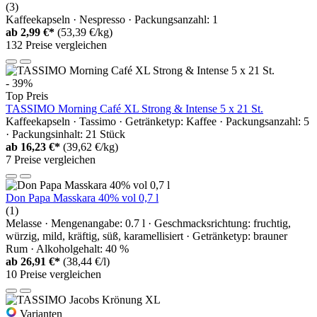
(3)
Kaffeekapseln · Nespresso · Packungsanzahl: 1
ab
2,99 €*
(53,39 €/kg)
132 Preise vergleichen
- 39%
Top Preis
TASSIMO Morning Café XL Strong & Intense 5 x 21 St.
Kaffeekapseln · Tassimo · Getränketyp: Kaffee · Packungsanzahl: 5
· Packungsinhalt: 21 Stück
ab
16,23 €*
(39,62 €/kg)
7 Preise vergleichen
Don Papa Masskara 40% vol 0,7 l
(1)
Melasse · Mengenangabe: 0.7 l · Geschmacksrichtung: fruchtig,
würzig, mild, kräftig, süß, karamellisiert · Getränketyp: brauner
Rum · Alkoholgehalt: 40 %
ab
26,91 €*
(38,44 €/l)
10 Preise vergleichen
Varianten