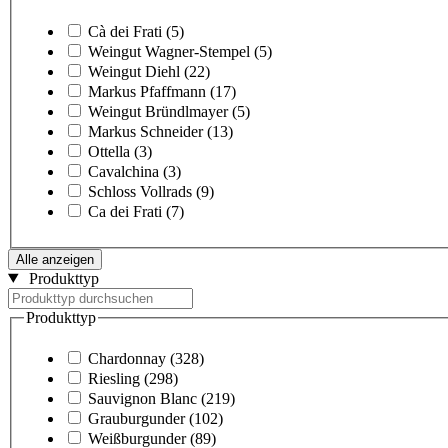
Cà dei Frati
(5)
Weingut Wagner-Stempel
(5)
Weingut Diehl
(22)
Markus Pfaffmann
(17)
Weingut Bründlmayer
(5)
Markus Schneider
(13)
Ottella
(3)
Cavalchina
(3)
Schloss Vollrads
(9)
Ca dei Frati
(7)
Alle anzeigen
Produkttyp
Produkttyp
Chardonnay
(328)
Riesling
(298)
Sauvignon Blanc
(219)
Grauburgunder
(102)
Weißburgunder
(89)