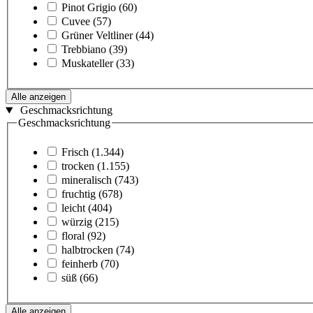
Pinot Grigio
(60)
Cuvee
(57)
Grüner Veltliner
(44)
Trebbiano
(39)
Muskateller
(33)
Alle anzeigen
Geschmacksrichtung
Geschmacksrichtung
Frisch
(1.344)
trocken
(1.155)
mineralisch
(743)
fruchtig
(678)
leicht
(404)
würzig
(215)
floral
(92)
halbtrocken
(74)
feinherb
(70)
süß
(66)
Alle anzeigen