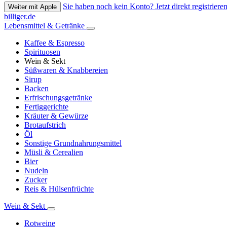
Sie haben noch kein Konto? Jetzt direkt registrieren
Weiter mit Apple
billiger.de
Lebensmittel & Getränke
Kaffee & Espresso
Spirituosen
Wein & Sekt
Süßwaren & Knabbereien
Sirup
Backen
Erfrischungsgetränke
Fertiggerichte
Kräuter & Gewürze
Brotaufstrich
Öl
Sonstige Grundnahrungsmittel
Müsli & Cerealien
Bier
Nudeln
Zucker
Reis & Hülsenfrüchte
Wein & Sekt
Rotweine