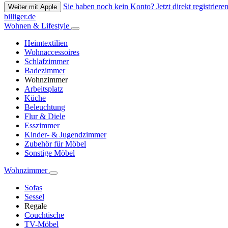
Sie haben noch kein Konto? Jetzt direkt registrieren
Weiter mit Apple
billiger.de
Wohnen & Lifestyle
Heimtextilien
Wohnaccessoires
Schlafzimmer
Badezimmer
Wohnzimmer
Arbeitsplatz
Küche
Beleuchtung
Flur & Diele
Esszimmer
Kinder- & Jugendzimmer
Zubehör für Möbel
Sonstige Möbel
Wohnzimmer
Sofas
Sessel
Regale
Couchtische
TV-Möbel