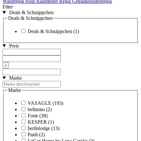
Wandregal Holz
Raumteiler Regal
Getränkekistenregal
Filter
Deals & Schnäppchen
Deals & Schnäppchen
Deals & Schnäppchen
(1)
Preis
›
Marke
Marke
VASAGLE
(193)
bellamio
(2)
Forte
(38)
KESPER
(1)
berlinlodge
(13)
Paidi
(2)
LeGer Home by Lena Gercke
(2)