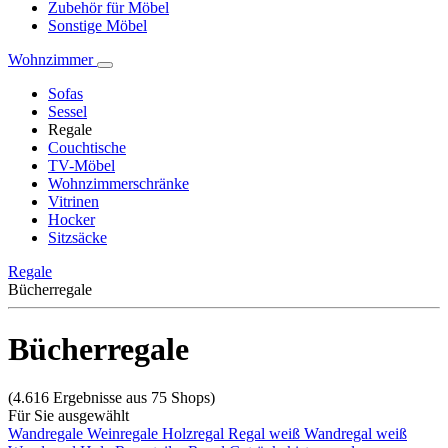
Zubehör für Möbel
Sonstige Möbel
Wohnzimmer
Sofas
Sessel
Regale
Couchtische
TV-Möbel
Wohnzimmerschränke
Vitrinen
Hocker
Sitzsäcke
Regale
Bücherregale
Bücherregale
(4.616 Ergebnisse aus 75 Shops)
Für Sie ausgewählt
Wandregale
Weinregale
Holzregal
Regal weiß
Wandregal weiß