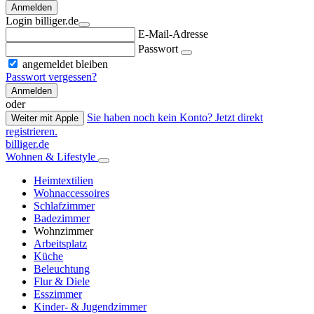
Anmelden
Login billiger.de
E-Mail-Adresse
Passwort
angemeldet bleiben
Passwort vergessen?
Anmelden
oder
Sie haben noch kein Konto? Jetzt direkt
Weiter mit Apple
registrieren.
billiger.de
Wohnen & Lifestyle
Heimtextilien
Wohnaccessoires
Schlafzimmer
Badezimmer
Wohnzimmer
Arbeitsplatz
Küche
Beleuchtung
Flur & Diele
Esszimmer
Kinder- & Jugendzimmer