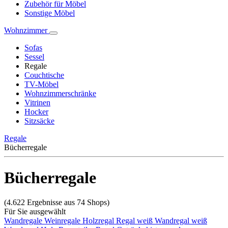
Zubehör für Möbel
Sonstige Möbel
Wohnzimmer
Sofas
Sessel
Regale
Couchtische
TV-Möbel
Wohnzimmerschränke
Vitrinen
Hocker
Sitzsäcke
Regale
Bücherregale
Bücherregale
(4.622 Ergebnisse aus 74 Shops)
Für Sie ausgewählt
Wandregale
Weinregale
Holzregal
Regal weiß
Wandregal weiß