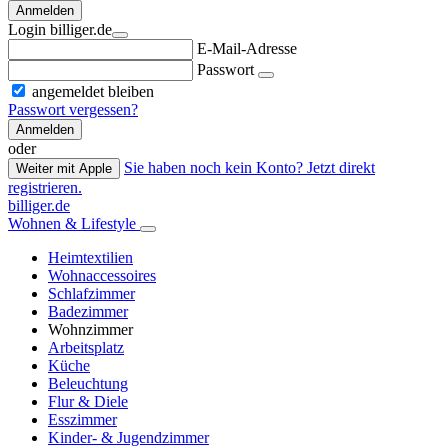
Anmelden
Login billiger.de
E-Mail-Adresse
Passwort
angemeldet bleiben
Passwort vergessen?
Anmelden
oder
Sie haben noch kein Konto? Jetzt direkt
Weiter mit Apple
registrieren.
billiger.de
Wohnen & Lifestyle
Heimtextilien
Wohnaccessoires
Schlafzimmer
Badezimmer
Wohnzimmer
Arbeitsplatz
Küche
Beleuchtung
Flur & Diele
Esszimmer
Kinder- & Jugendzimmer