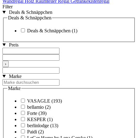
Wandregal Holz
Raumteiler Regal
Getränkekistenregal
Filter
Deals & Schnäppchen
Deals & Schnäppchen
Deals & Schnäppchen
(1)
Preis
›
Marke
Marke
VASAGLE
(193)
bellamio
(2)
Forte
(39)
KESPER
(1)
berlinlodge
(13)
Paidi
(2)
LeGer Home by Lena Gercke
(1)