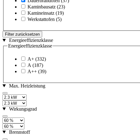
Dauerbrandofen
(37)
Kaminbausatz
(23)
Kamineinsatz
(19)
Werkstattofen
(5)
Filter zurücksetzen
Energieeffizienzklasse
Energieeffizienzklasse
A+
(332)
A
(187)
A++
(39)
Max. Heizleistung
Wirkungsgrad
Brennstoff