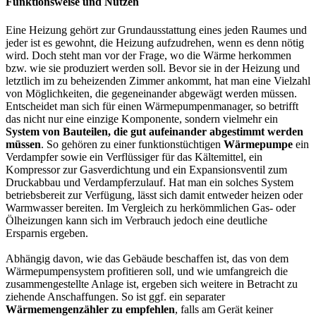
Funktionsweise und Nutzen
Eine Heizung gehört zur Grundausstattung eines jeden Raumes und
jeder ist es gewohnt, die Heizung aufzudrehen, wenn es denn nötig
wird. Doch steht man vor der Frage, wo die Wärme herkommen
bzw. wie sie produziert werden soll. Bevor sie in der Heizung und
letztlich im zu beheizenden Zimmer ankommt, hat man eine Vielzahl
von Möglichkeiten, die gegeneinander abgewägt werden müssen.
Entscheidet man sich für einen Wärmepumpenmanager, so betrifft
das nicht nur eine einzige Komponente, sondern vielmehr ein
System von Bauteilen, die gut aufeinander abgestimmt werden
müssen
. So gehören zu einer funktionstüchtigen
Wärmepumpe
ein
Verdampfer sowie ein Verflüssiger für das Kältemittel, ein
Kompressor zur Gasverdichtung und ein Expansionsventil zum
Druckabbau und Verdampferzulauf. Hat man ein solches System
betriebsbereit zur Verfügung, lässt sich damit entweder heizen oder
Warmwasser bereiten. Im Vergleich zu herkömmlichen Gas- oder
Ölheizungen kann sich im Verbrauch jedoch eine deutliche
Ersparnis ergeben.
Abhängig davon, wie das Gebäude beschaffen ist, das von dem
Wärmepumpensystem profitieren soll, und wie umfangreich die
zusammengestellte Anlage ist, ergeben sich weitere in Betracht zu
ziehende Anschaffungen. So ist ggf. ein separater
Wärmemengenzähler zu empfehlen
, falls am Gerät keiner