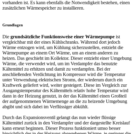
vorhanden ist. Es kann ebenfalls die Notwendigkeit bestehen, einen
zusätzlichen Wärmespeicher zu installieren.
Grundlagen
Die
grundsätzliche Funktionsweise einer Wärmepumpe
ist
vergleichbar mit der eines Kühlschranks. Während dort jedoch
Wärme entzogen wird, um Kühlung sicherzustellen, entzieht die
Wärmepumpe an einem Ort Wärme, um an einem anderen zu
heizen. Das geschieht im Kollektor. Dieser entzieht einer Umgebung
Wärme, die verwendet wird, um im Verdampfer das benutzte
Kältemittel zu erhitzen und damit zu verdampfen. Bei der
anschließenden Verdichtung im Kompressor wird die Temperatur
unter Verwendung elektrischen Stroms, der wiederum durch ein
Kraftwerk geliefert wird, weiter gesteigert. Diese im Vergleich zur
Ausgangstemperatur des Kältemittels relativ hohe Temperatur wird
dann in der Heizung genutzt, in der das Kältemittel einen Großteil
der aufgenommenen Wärmemenge an die zu heizende Umgebung
abgibt und sich dabei im Verflüssiger abkühlt.
Durch das Expansionsventil gelangt das nun wieder flüssige
Kältemittel zurück in den Verdampfer und der dargestellte Kreislauf
kann erneut beginnen. Dieser Prozess funktioniert umso besser
hinsichtlich der in der Heizung abgegebenen Wärme, je geringer die