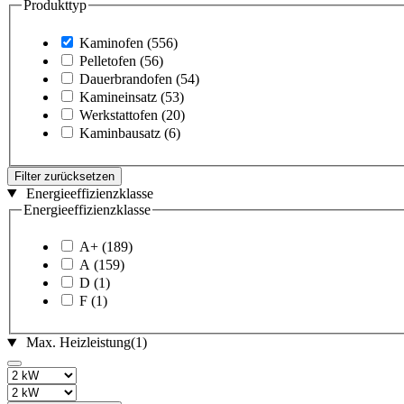
Produkttyp
Kaminofen
(556)
Pelletofen
(56)
Dauerbrandofen
(54)
Kamineinsatz
(53)
Werkstattofen
(20)
Kaminbausatz
(6)
Filter zurücksetzen
Energieeffizienzklasse
Energieeffizienzklasse
A+
(189)
A
(159)
D
(1)
F
(1)
Max. Heizleistung
(1)