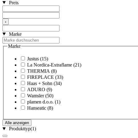
Preis
›
Marke
Marke
Justus
(15)
La Nordica-Extraflame
(21)
THERMIA
(8)
FIREPLACE
(33)
Haas + Sohn
(34)
ADURO
(9)
Wamsler
(50)
plamen d.o.o.
(1)
Hanseatic
(8)
Alle anzeigen
Produkttyp
(1)