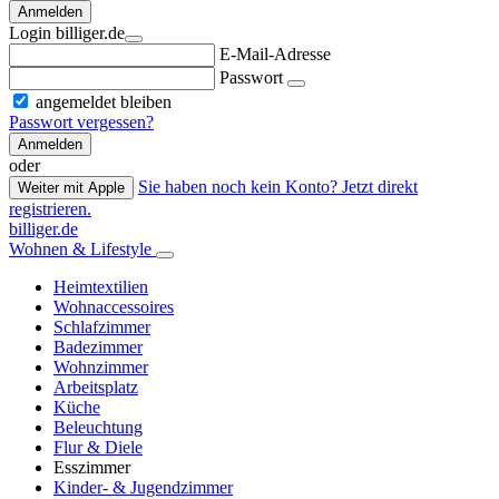
Anmelden
Login billiger.de
E-Mail-Adresse
Passwort
angemeldet bleiben
Passwort vergessen?
Anmelden
oder
Sie haben noch kein Konto? Jetzt direkt
Weiter mit Apple
registrieren.
billiger.de
Wohnen & Lifestyle
Heimtextilien
Wohnaccessoires
Schlafzimmer
Badezimmer
Wohnzimmer
Arbeitsplatz
Küche
Beleuchtung
Flur & Diele
Esszimmer
Kinder- & Jugendzimmer