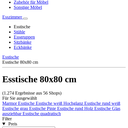
Zubehör für Möbel
Sonstige Möbel
Esszimmer
Esstische
Stühle
Essgruppen
Sitzbänke
Eckbänke
Esstische
Esstische 80x80 cm
Esstische 80x80 cm
(1.274 Ergebnisse aus 56 Shops)
Für Sie ausgewählt
Marmor Esstische
Esstische weiß Hochglanz
Esstische rund weiß
Esstische grau
Esstische Pinie
Esstische rund Holz
Esstische Glas
ausziehbar
Esstische quadratisch
Filter
Preis