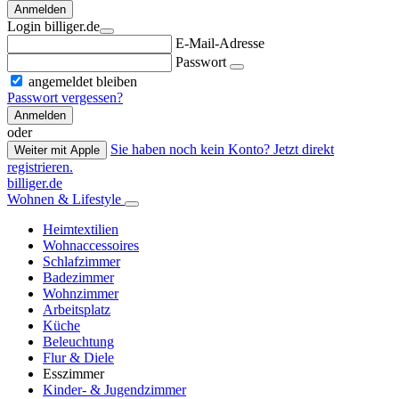
Anmelden
Login billiger.de
E-Mail-Adresse
Passwort
angemeldet bleiben
Passwort vergessen?
Anmelden
oder
Sie haben noch kein Konto? Jetzt direkt
Weiter mit Apple
registrieren.
billiger.de
Wohnen & Lifestyle
Heimtextilien
Wohnaccessoires
Schlafzimmer
Badezimmer
Wohnzimmer
Arbeitsplatz
Küche
Beleuchtung
Flur & Diele
Esszimmer
Kinder- & Jugendzimmer