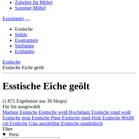
Zubehör für Möbel
Sonstige Möbel
Esszimmer
Esstische
Stühle
Essgruppen
Sitzbänke
Eckbänke
Esstische
Esstische Eiche geölt
Esstische Eiche geölt
(1.871 Ergebnisse aus 39 Shops)
Für Sie ausgewählt
Marmor Esstische
Esstische weiß Hochglanz
Esstische rund weiß
Esstische grau
Esstische Pinie
Esstische rund Holz
Esstische 80x80
cm
Esstische Glas ausziehbar
Esstische quadratisch
Filter
Preis