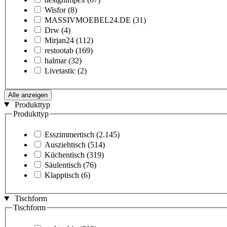
Wisfor
(8)
MASSIVMOEBEL24.DE
(31)
Drw
(4)
Mirjan24
(112)
restootab
(169)
halmar
(32)
Livetastic
(2)
Alle anzeigen
Produkttyp
Produkttyp
Esszimmertisch
(2.145)
Ausziehtisch
(514)
Küchentisch
(319)
Säulentisch
(76)
Klapptisch
(6)
Tischform
Tischform