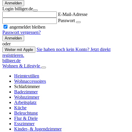
Anmelden
Login billiger.de
E-Mail-Adresse
Passwort
angemeldet bleiben
Passwort vergessen?
Anmelden
oder
Sie haben noch kein Konto? Jetzt direkt
Weiter mit Apple
registrieren.
billiger.de
Wohnen & Lifestyle
Heimtextilien
Wohnaccessoires
Schlafzimmer
Badezimmer
Wohnzimmer
Arbeitsplatz
Küche
Beleuchtung
Flur & Diele
Esszimmer
Kinder- & Jugendzimmer