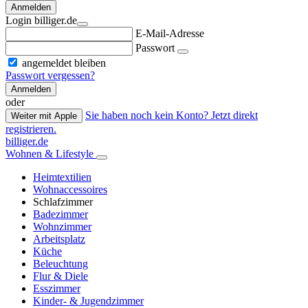
Anmelden
Login billiger.de
E-Mail-Adresse
Passwort
angemeldet bleiben
Passwort vergessen?
Anmelden
oder
Sie haben noch kein Konto? Jetzt direkt
Weiter mit Apple
registrieren.
billiger.de
Wohnen & Lifestyle
Heimtextilien
Wohnaccessoires
Schlafzimmer
Badezimmer
Wohnzimmer
Arbeitsplatz
Küche
Beleuchtung
Flur & Diele
Esszimmer
Kinder- & Jugendzimmer