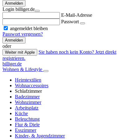
Anmelden
Login billiger.de
E-Mail-Adresse
Passwort
angemeldet bleiben
Passwort vergessen?
Anmelden
oder
Sie haben noch kein Konto? Jetzt direkt
Weiter mit Apple
registrieren.
billiger.de
Wohnen & Lifestyle
Heimtextilien
Wohnaccessoires
Schlafzimmer
Badezimmer
Wohnzimmer
Arbeitsplatz
Küche
Beleuchtung
Flur & Diele
Esszimmer
Kinder- & Jugendzimmer