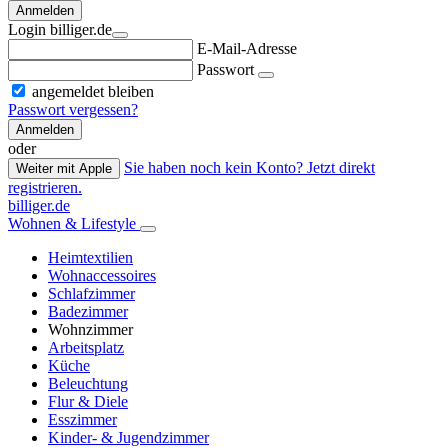
Anmelden
Login billiger.de
E-Mail-Adresse
Passwort
angemeldet bleiben
Passwort vergessen?
Anmelden
oder
Sie haben noch kein Konto? Jetzt direkt
Weiter mit Apple
registrieren.
billiger.de
Wohnen & Lifestyle
Heimtextilien
Wohnaccessoires
Schlafzimmer
Badezimmer
Wohnzimmer
Arbeitsplatz
Küche
Beleuchtung
Flur & Diele
Esszimmer
Kinder- & Jugendzimmer