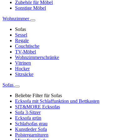
Zubehör für Möbel
Sonstige Möbel
Wohnzimmer
Sofas
Sessel
Regale
Couchtische
TV-Möbel
Wohnzimmerschränke
Vitrinen
Hocker
Sitzsäcke
Sofas
Beliebte Filter für Sofas
Ecksofa mit Schlaffunktion und Bettkasten
SIT&MORE Ecksofas
Sofa 3-Sitzer
Ecksofa grün
Schlafsofas grau
Kunstleder Sofa
Polstergarnituren