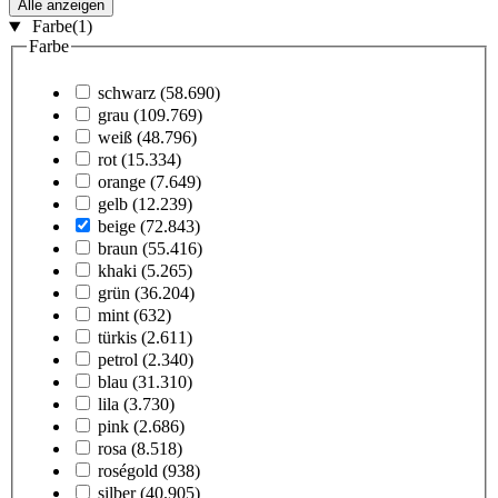
Alle anzeigen
Farbe
(1)
Farbe
schwarz
(58.690)
grau
(109.769)
weiß
(48.796)
rot
(15.334)
orange
(7.649)
gelb
(12.239)
beige
(72.843)
braun
(55.416)
khaki
(5.265)
grün
(36.204)
mint
(632)
türkis
(2.611)
petrol
(2.340)
blau
(31.310)
lila
(3.730)
pink
(2.686)
rosa
(8.518)
roségold
(938)
silber
(40.905)