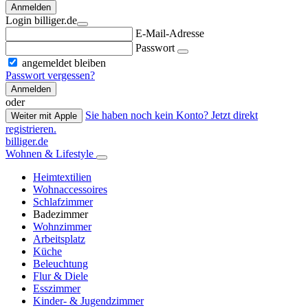
Anmelden
Login billiger.de
E-Mail-Adresse
Passwort
angemeldet bleiben
Passwort vergessen?
Anmelden
oder
Sie haben noch kein Konto? Jetzt direkt
Weiter mit Apple
registrieren.
billiger.de
Wohnen & Lifestyle
Heimtextilien
Wohnaccessoires
Schlafzimmer
Badezimmer
Wohnzimmer
Arbeitsplatz
Küche
Beleuchtung
Flur & Diele
Esszimmer
Kinder- & Jugendzimmer