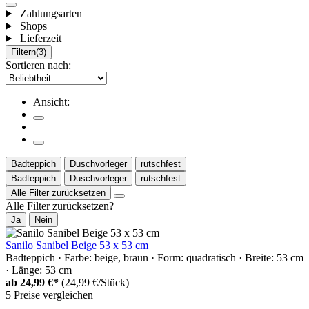
Zahlungsarten
Shops
Lieferzeit
Filtern
(3)
Sortieren nach:
Ansicht:
Badteppich
Duschvorleger
rutschfest
Badteppich
Duschvorleger
rutschfest
Alle Filter zurücksetzen
Alle Filter zurücksetzen?
Ja
Nein
Sanilo Sanibel Beige 53 x 53 cm
Badteppich · Farbe: beige, braun · Form: quadratisch · Breite: 53 cm
· Länge: 53 cm
ab
24,99 €*
(24,99 €/Stück)
5 Preise vergleichen