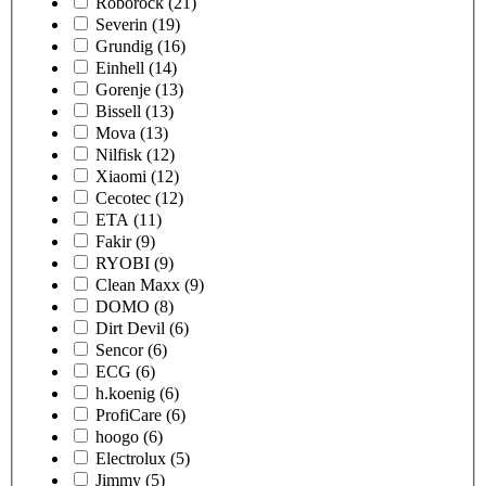
Roborock
(21)
Severin
(19)
Grundig
(16)
Einhell
(14)
Gorenje
(13)
Bissell
(13)
Mova
(13)
Nilfisk
(12)
Xiaomi
(12)
Cecotec
(12)
ETA
(11)
Fakir
(9)
RYOBI
(9)
Clean Maxx
(9)
DOMO
(8)
Dirt Devil
(6)
Sencor
(6)
ECG
(6)
h.koenig
(6)
ProfiCare
(6)
hoogo
(6)
Electrolux
(5)
Jimmy
(5)