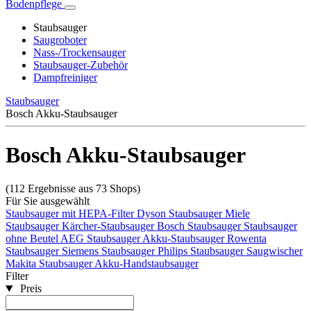
Bodenpflege
Staubsauger
Saugroboter
Nass-/Trockensauger
Staubsauger-Zubehör
Dampfreiniger
Staubsauger
Bosch Akku-Staubsauger
Bosch Akku-Staubsauger
(112 Ergebnisse aus 73 Shops)
Für Sie ausgewählt
Staubsauger mit HEPA-Filter
Dyson Staubsauger
Miele
Staubsauger
Kärcher-Staubsauger
Bosch Staubsauger
Staubsauger
ohne Beutel
AEG Staubsauger
Akku-Staubsauger
Rowenta
Staubsauger
Siemens Staubsauger
Philips Staubsauger
Saugwischer
Makita Staubsauger
Akku-Handstaubsauger
Filter
Preis