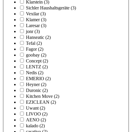
Klarstein
(3)
Sichler Haushaltsgeräte
(3)
Vexilar
(3)
Klamer
(3)
Laresar
(3)
jonr
(3)
Hanseatic
(2)
Tefal
(2)
Fagor
(2)
goobay
(2)
Concept
(2)
LENTZ
(2)
Nedis
(2)
EMERIO
(2)
Heyner
(2)
Duronic
(2)
Kitchen Move
(2)
EZICLEAN
(2)
Uwant
(2)
LIVOO
(2)
AENO
(2)
kalado
(2)
casativo
(2)