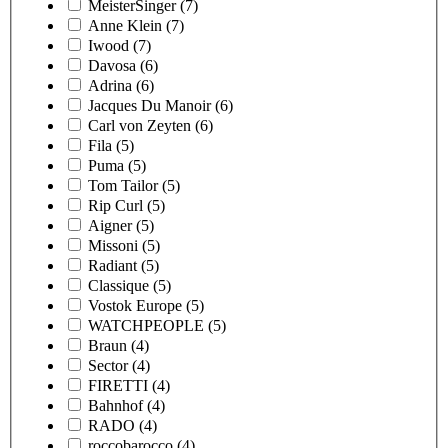
MeisterSinger
(7)
Anne Klein
(7)
Iwood
(7)
Davosa
(6)
Adrina
(6)
Jacques Du Manoir
(6)
Carl von Zeyten
(6)
Fila
(5)
Puma
(5)
Tom Tailor
(5)
Rip Curl
(5)
Aigner
(5)
Missoni
(5)
Radiant
(5)
Classique
(5)
Vostok Europe
(5)
WATCHPEOPLE
(5)
Braun
(4)
Sector
(4)
FIRETTI
(4)
Bahnhof
(4)
RADO
(4)
roccobarocco
(4)