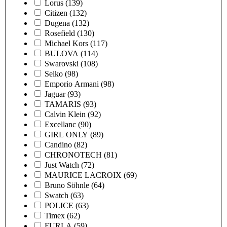
Lorus
(139)
Citizen
(132)
Dugena
(132)
Rosefield
(130)
Michael Kors
(117)
BULOVA
(114)
Swarovski
(108)
Seiko
(98)
Emporio Armani
(98)
Jaguar
(93)
TAMARIS
(93)
Calvin Klein
(92)
Excellanc
(90)
GIRL ONLY
(89)
Candino
(82)
CHRONOTECH
(81)
Just Watch
(72)
MAURICE LACROIX
(69)
Bruno Söhnle
(64)
Swatch
(63)
POLICE
(63)
Timex
(62)
FURLA
(59)