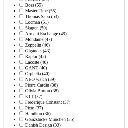
Boss
(55)
Master Time
(55)
Thomas Sabo
(53)
Locman
(51)
Skagen
(50)
Armani Exchange
(49)
Mondaine
(47)
Zeppelin
(46)
Gigandet
(43)
Raptor
(42)
Lacoste
(40)
GANT
(40)
Orphelia
(40)
NEO watch
(39)
Pierre Cardin
(38)
Olivia Burton
(38)
ETT
(37)
Frederique Constant
(37)
Picto
(37)
Hamilton
(36)
Glanzstücke München
(35)
Danish Design
(33)