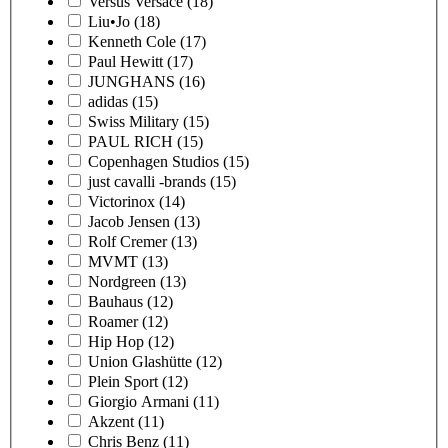
Versus Versace
(18)
Liu•Jo
(18)
Kenneth Cole
(17)
Paul Hewitt
(17)
JUNGHANS
(16)
adidas
(15)
Swiss Military
(15)
PAUL RICH
(15)
Copenhagen Studios
(15)
just cavalli -brands
(15)
Victorinox
(14)
Jacob Jensen
(13)
Rolf Cremer
(13)
MVMT
(13)
Nordgreen
(13)
Bauhaus
(12)
Roamer
(12)
Hip Hop
(12)
Union Glashütte
(12)
Plein Sport
(12)
Giorgio Armani
(11)
Akzent
(11)
Chris Benz
(11)