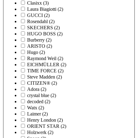
Clasixx
(3)
Laura Biagiotti
(2)
GUCCI
(2)
Rosendahl
(2)
SKECHERS
(2)
HUGO BOSS
(2)
Burberry
(2)
ARISTO
(2)
Hugo
(2)
Raymond Weil
(2)
EICHMÜLLER
(2)
TIME FORCE
(2)
Steve Madden
(2)
CITIZEN®
(2)
Adora
(2)
crystal blue
(2)
decoded
(2)
Watx
(2)
Laimer
(2)
Henry London
(2)
ORIENT STAR
(2)
Holzwerk
(2)