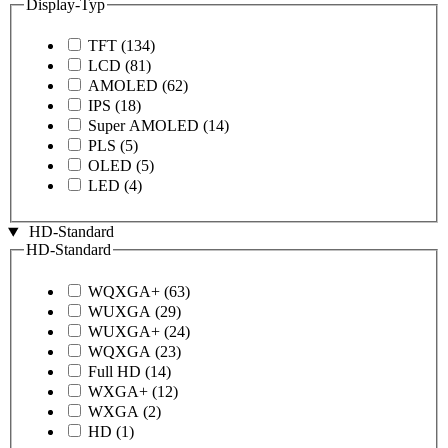
Display-Typ
TFT
(134)
LCD
(81)
AMOLED
(62)
IPS
(18)
Super AMOLED
(14)
PLS
(5)
OLED
(5)
LED
(4)
HD-Standard
HD-Standard
WQXGA+
(63)
WUXGA
(29)
WUXGA+
(24)
WQXGA
(23)
Full HD
(14)
WXGA+
(12)
WXGA
(2)
HD
(1)