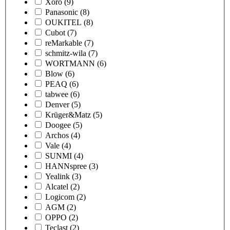
Xoro
(9)
Panasonic
(8)
OUKITEL
(8)
Cubot
(7)
reMarkable
(7)
schmitz-wila
(7)
WORTMANN
(6)
Blow
(6)
PEAQ
(6)
tabwee
(6)
Denver
(5)
Krüger&Matz
(5)
Doogee
(5)
Archos
(4)
Vale
(4)
SUNMI
(4)
HANNspree
(3)
Yealink
(3)
Alcatel
(2)
Logicom
(2)
AGM
(2)
OPPO
(2)
Teclast
(2)