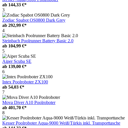
ab
144,33 €*
3
Zodiac Spabot OS0800 Dark Grey
ab
292,99 €*
4
Steinbach Poolrunner Battery Basic 2.0
ab
104,99 €*
5
Aiper Scuba SE
ab
139,00 €*
6
Intex Poolroboter ZX100
ab
54,03 €*
7
Mova Diver A10 Poolroboter
ab
401,70 €*
8
Kesser Poolroboter Aqua-9000 Weiß/Türkis inkl. Transporttasche