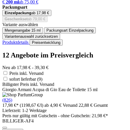
€
200 ml
ab 75,00 €
Packungsart
Einzelpackung
ab 17,98 €
Geschenkset
ab 79,00 €
Variante auswählen
Mengenangabe
15 ml
Packungsart
Einzelpackung
Variantenauswahl zurücksetzen
Produktdetails
Preisentwicklung
12 Angebote im Preisvergleich
Neu ab 17,98 € - 39,30 €
Preis inkl. Versand
sofort lieferbar
(9)
Billigster Preis inkl. Versand
Giorgio Armani Acqua di Gio Eau de Toilette 15 ml
(826)
17,98 €*
(1198,67 €/l)
ab 4,90 € Versand
22,88 € Gesamt
Lieferzeit: 1-2 Werktage
Preis nur gültig mit
Gutschein -
ohne Gutschein: 21,98 €*
BILLIGER-AF4