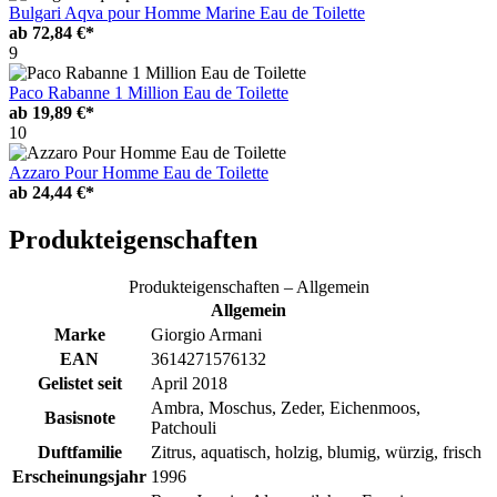
Bulgari Aqva pour Homme Marine Eau de Toilette
ab
72,84 €*
9
Paco Rabanne 1 Million Eau de Toilette
ab
19,89 €*
10
Azzaro Pour Homme Eau de Toilette
ab
24,44 €*
Produkteigenschaften
Produkteigenschaften – Allgemein
Allgemein
Marke
Giorgio Armani
EAN
3614271576132
Gelistet seit
April 2018
Ambra, Moschus, Zeder, Eichenmoos,
Basisnote
Patchouli
Duftfamilie
Zitrus, aquatisch, holzig, blumig, würzig, frisch
Erscheinungsjahr
1996