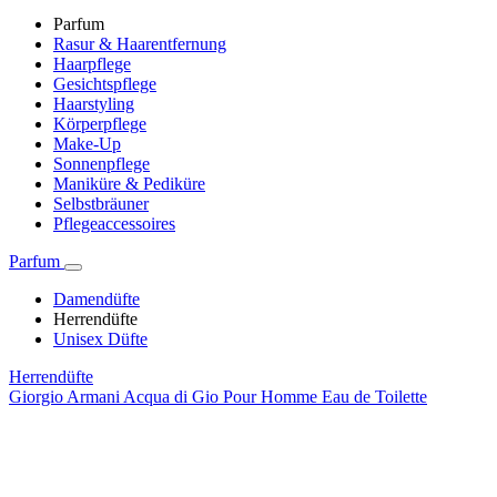
Parfum
Rasur & Haarentfernung
Haarpflege
Gesichtspflege
Haarstyling
Körperpflege
Make-Up
Sonnenpflege
Maniküre & Pediküre
Selbstbräuner
Pflegeaccessoires
Parfum
Damendüfte
Herrendüfte
Unisex Düfte
Herrendüfte
Giorgio Armani Acqua di Gio Pour Homme Eau de Toilette