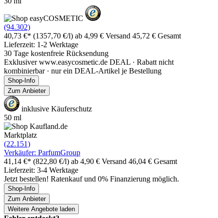
30 ml
(94.302)
40,73 €*
(1357,70 €/l)
ab 4,99 € Versand
45,72 € Gesamt
Lieferzeit: 1-2 Werktage
30 Tage kostenfreie Rücksendung
Exklusiver www.easycosmetic.de DEAL · Rabatt nicht
kombinierbar · nur ein DEAL-Artikel je Bestellung
Shop-Info
Zum Anbieter
inklusive Käuferschutz
50 ml
Marktplatz
(22.151)
Verkäufer: ParfumGroup
41,14 €*
(822,80 €/l)
ab 4,90 € Versand
46,04 € Gesamt
Lieferzeit: 3-4 Werktage
Jetzt bestellen! Ratenkauf und 0% Finanzierung möglich.
Shop-Info
Zum Anbieter
Weitere Angebote laden