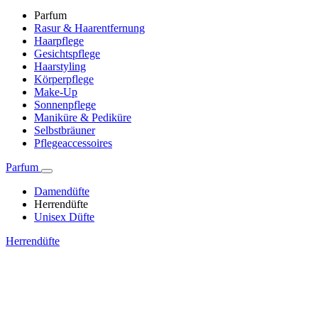
Parfum
Rasur & Haarentfernung
Haarpflege
Gesichtspflege
Haarstyling
Körperpflege
Make-Up
Sonnenpflege
Maniküre & Pediküre
Selbstbräuner
Pflegeaccessoires
Parfum
Damendüfte
Herrendüfte
Unisex Düfte
Herrendüfte