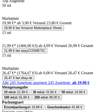
Top Angebote
50 ml
Marktplatz
19,90 €*
ab 3,90 € Versand
23,80 € Gesamt
19,90 € bei Amazon Marketplace Shoes
15 ml
21,99 €*
(1466,00 €/l)
ab 4,99 € Versand
26,98 € Gesamt
21,99 € bei easyCOSMETIC
15 ml
Marktplatz
26,47 €*
(1764,67 €/l)
ab 0,00 € Versand
26,47 € Gesamt
26,47 € bei ebay.de
Alle 245 Angebote anzeigen
245 Angebote
ab 19,90 €
Mengenangabe
15 ml
ab 21,99 €
30 ml
ab 33,90 €
50 ml
ab 19,89 €
100 ml
ab 56,89 €
200 ml
ab 88,00 €
Packungsart
Einzelpackung
ab 19,89 €
Geschenkset
ab 43,96 €
Variante auswählen