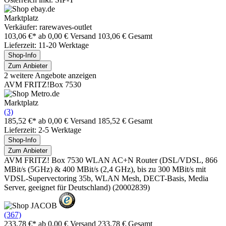
Marktplatz
Verkäufer: rarewaves-outlet
103,06 €*
ab 0,00 € Versand
103,06 € Gesamt
Lieferzeit: 11-20 Werktage
Shop-Info
Zum Anbieter
2 weitere Angebote anzeigen
AVM FRITZ!Box 7530
Marktplatz
(3)
185,52 €*
ab 0,00 € Versand
185,52 € Gesamt
Lieferzeit: 2-5 Werktage
Shop-Info
Zum Anbieter
AVM FRITZ! Box 7530 WLAN AC+N Router (DSL/VDSL, 866
MBit/s (5GHz) & 400 MBit/s (2,4 GHz), bis zu 300 MBit/s mit
VDSL-Supervectoring 35b, WLAN Mesh, DECT-Basis, Media
Server, geeignet für Deutschland) (20002839)
(367)
233,78 €*
ab 0,00 € Versand
233,78 € Gesamt