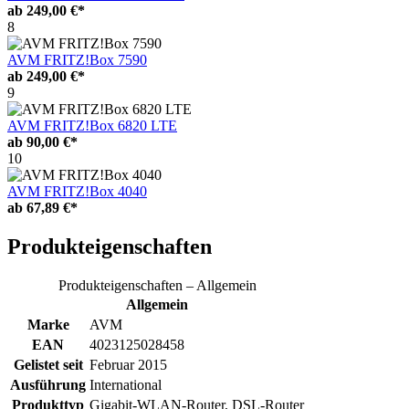
ab
249,00 €*
8
AVM FRITZ!Box 7590
ab
249,00 €*
9
AVM FRITZ!Box 6820 LTE
ab
90,00 €*
10
AVM FRITZ!Box 4040
ab
67,89 €*
Produkteigenschaften
Produkteigenschaften – Allgemein
Allgemein
Marke
AVM
EAN
4023125028458
Gelistet seit
Februar 2015
Ausführung
International
Produkttyp
Gigabit-WLAN-Router, DSL-Router