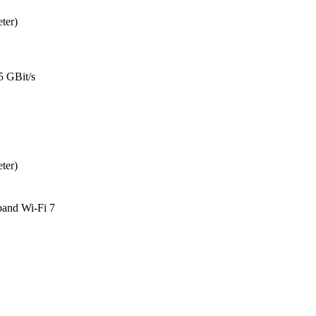
ter)
5 GBit/s
ter)
band Wi-Fi 7