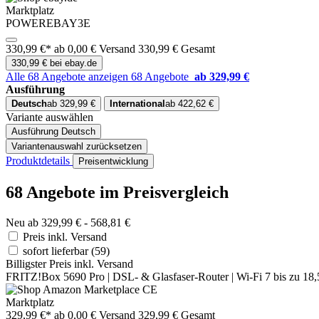
Marktplatz
POWEREBAY3E
330,99 €*
ab 0,00 € Versand
330,99 € Gesamt
330,99 € bei ebay.de
Alle 68 Angebote anzeigen
68 Angebote
ab 329,99 €
Ausführung
Deutsch
ab 329,99 €
International
ab 422,62 €
Variante auswählen
Ausführung
Deutsch
Variantenauswahl zurücksetzen
Produktdetails
Preisentwicklung
68 Angebote im Preisvergleich
Neu ab 329,99 € - 568,81 €
Preis inkl. Versand
sofort lieferbar
(59)
Billigster Preis inkl. Versand
FRITZ!Box 5690 Pro | DSL- & Glasfaser-Router | Wi-Fi 7 bis zu 18,
Marktplatz
329,99 €*
ab 0,00 € Versand
329,99 € Gesamt