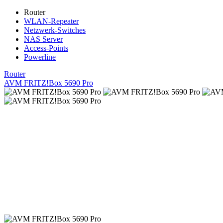
Router
WLAN-Repeater
Netzwerk-Switches
NAS Server
Access-Points
Powerline
Router
AVM FRITZ!Box 5690 Pro