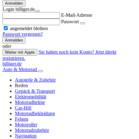
Anmelden
Login billiger.de
E-Mail-Adresse
Passwort
angemeldet bleiben
Passwort vergessen?
Anmelden
oder
Sie haben noch kein Konto? Jetzt direkt
Weiter mit Apple
registrieren.
billiger.de
Auto & Motorrad
Autoteile & Zubehör
Reifen
Gepäck & Transport
Elektromobilität
Motorradhelme
Car-Hifi
Motorradbekleidung
Felgen
Motorroller
Motorradzubehör
Navigation