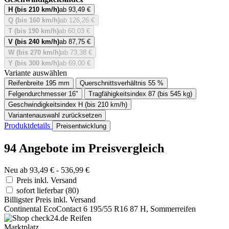
H (bis 210 km/h)
ab 93,49 €
Q (bis 160 km/h)
ab 126,26 €
T (bis 190 km/h)
ab 60,03 €
V (bis 240 km/h)
ab 87,75 €
W (bis 270 km/h)
ab 73,38 €
Y (bis 300 km/h)
ab 69,00 €
Variante auswählen
Reifenbreite
195 mm
Querschnittsverhältnis
55 %
Felgendurchmesser
16"
Tragfähigkeitsindex
87 (bis 545 kg)
Geschwindigkeitsindex
H (bis 210 km/h)
Variantenauswahl zurücksetzen
Produktdetails
Preisentwicklung
94 Angebote im Preisvergleich
Neu ab 93,49 € - 536,99 €
Preis inkl. Versand
sofort lieferbar
(80)
Billigster Preis inkl. Versand
Continental EcoContact 6 195/55 R16 87 H, Sommerreifen
Marktplatz