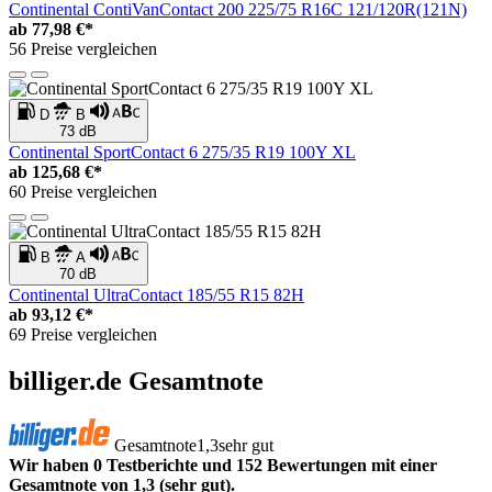
Continental ContiVanContact 200 225/75 R16C 121/120R(121N)
ab
77,98 €*
56 Preise vergleichen
D
B
73 dB
Continental SportContact 6 275/35 R19 100Y XL
ab
125,68 €*
60 Preise vergleichen
B
A
70 dB
Continental UltraContact 185/55 R15 82H
ab
93,12 €*
69 Preise vergleichen
billiger.de Gesamtnote
Gesamtnote
1,3
sehr gut
Wir haben 0 Testberichte und 152 Bewertungen mit einer
Gesamtnote von 1,3 (sehr gut).