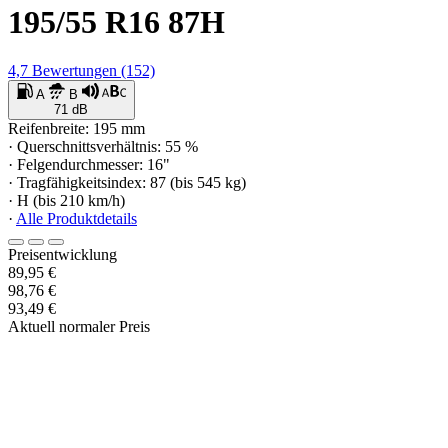
195/55 R16 87H
4,7
Bewertungen
(152)
A
B
71 dB
Reifenbreite: 195 mm
· Querschnittsverhältnis: 55 %
· Felgendurchmesser: 16"
· Tragfähigkeitsindex: 87 (bis 545 kg)
· H (bis 210 km/h)
·
Alle Produktdetails
Preisentwicklung
89,95 €
98,76 €
93,49 €
Aktuell normaler Preis