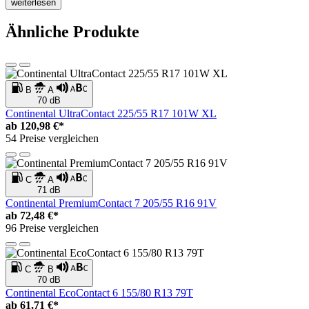
weiterlesen
Ähnliche Produkte
B
A
70 dB
Continental UltraContact 225/55 R17 101W XL
ab
120,98 €*
54 Preise vergleichen
C
A
71 dB
Continental PremiumContact 7 205/55 R16 91V
ab
72,48 €*
96 Preise vergleichen
C
B
70 dB
Continental EcoContact 6 155/80 R13 79T
ab
61,71 €*