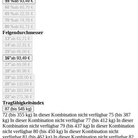
55 %
ab 93,49 €
60 %
ab 60,70 €
65 %
ab 22,31 €
70 %
ab 74,78 €
80 %
ab 61,71 €
Felgendurchmesser
13"
ab 61,71 €
14"
ab 22,31 €
15"
ab 46,00 €
16"
ab 93,49 €
17"
ab 69,00 €
18"
ab 90,98 €
19"
ab 105,00 €
20"
ab 110,00 €
21"
ab 162,84 €
22"
ab 271,36 €
Tragfähigkeitsindex
87 (bis 545 kg)
72 (bis 355 kg)
In dieser Kombination nicht verfügbar
75 (bis 387
kg)
In dieser Kombination nicht verfügbar
77 (bis 412 kg)
In dieser
Kombination nicht verfügbar
79 (bis 437 kg)
In dieser Kombination
nicht verfügbar
80 (bis 450 kg)
In dieser Kombination nicht
verfügbar
81 (bis 462 kg)
In dieser Kombination nicht verfügbar
82