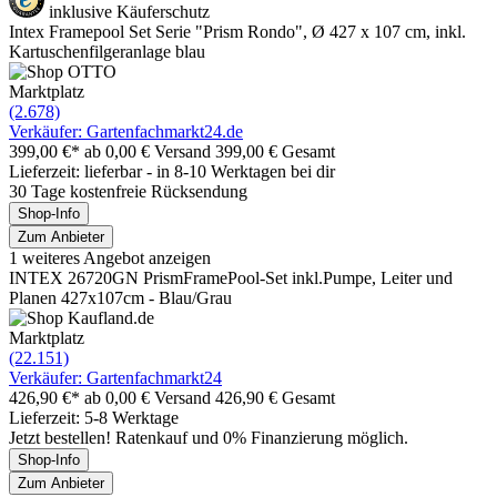
inklusive Käuferschutz
Intex Framepool Set Serie "Prism Rondo", Ø 427 x 107 cm, inkl.
Kartuschenfilgeranlage blau
Marktplatz
(2.678)
Verkäufer: Gartenfachmarkt24.de
399,00 €*
ab 0,00 € Versand
399,00 € Gesamt
Lieferzeit: lieferbar - in 8-10 Werktagen bei dir
30 Tage kostenfreie Rücksendung
Shop-Info
Zum Anbieter
1 weiteres Angebot anzeigen
INTEX 26720GN PrismFramePool-Set inkl.Pumpe, Leiter und
Planen 427x107cm - Blau/Grau
Marktplatz
(22.151)
Verkäufer: Gartenfachmarkt24
426,90 €*
ab 0,00 € Versand
426,90 € Gesamt
Lieferzeit: 5-8 Werktage
Jetzt bestellen! Ratenkauf und 0% Finanzierung möglich.
Shop-Info
Zum Anbieter