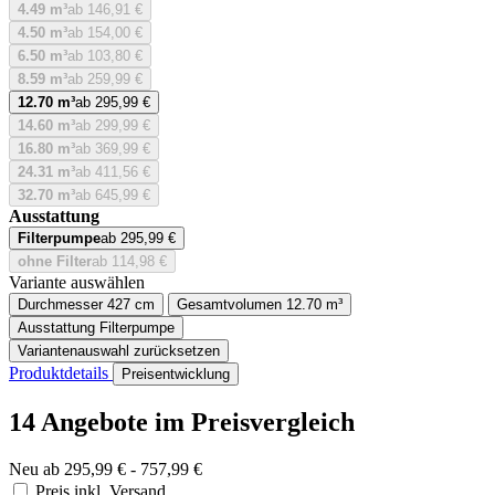
4.49 m³
ab 146,91 €
4.50 m³
ab 154,00 €
6.50 m³
ab 103,80 €
8.59 m³
ab 259,99 €
12.70 m³
ab 295,99 €
14.60 m³
ab 299,99 €
16.80 m³
ab 369,99 €
24.31 m³
ab 411,56 €
32.70 m³
ab 645,99 €
Ausstattung
Filterpumpe
ab 295,99 €
ohne Filter
ab 114,98 €
Variante auswählen
Durchmesser
427 cm
Gesamtvolumen
12.70 m³
Ausstattung
Filterpumpe
Variantenauswahl zurücksetzen
Produktdetails
Preisentwicklung
14 Angebote im Preisvergleich
Neu ab 295,99 € - 757,99 €
Preis inkl. Versand