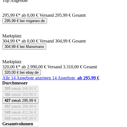
Top Angebote
295,99 €*
ab 0,00 € Versand
295,99 € Gesamt
295,99 € bei miganeo.de
Marktplatz
304,99 €*
ab 0,00 € Versand
304,99 € Gesamt
304,99 € bei Manomano
Marktplatz
320,00 €*
ab 2.990,00 € Versand
3.310,00 € Gesamt
320,00 € bei ebay.de
Alle 14 Angebote anzeigen
14 Angebote
ab 295,99 €
Durchmesser
305 cm
ab 146,91 €
366 cm
ab 103,80 €
427 cm
ab 295,99 €
457 cm
ab 299,99 €
549 cm
ab 411,56 €
610 cm
ab 645,99 €
Gesamtvolumen